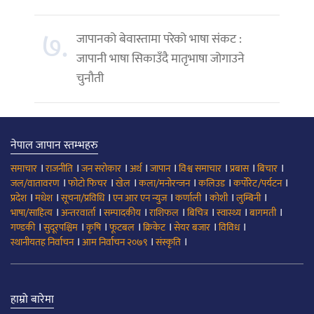
७.
जापानको बेवास्तामा परेको भाषा संकट :
जापानी भाषा सिकाउँदै मातृभाषा जोगाउने
चुनौती
नेपाल जापान स्तम्भहरु
।
।
।
।
।
।
।
।
समाचार
राजनीति
जन सरोकार
अर्थ
जापान
विश्व समाचार
प्रबास
बिचार
।
।
।
।
।
।
जल/वातावरण
फोटो फिचर
खेल
कला/मनोरन्जन
कलिउड
कर्पोरेट/पर्यटन
।
।
।
।
।
।
।
प्रदेश
मधेश
सूचना/प्रविधि
एन आर एन न्युज
कर्णाली
कोशी
लुम्बिनी
।
।
।
।
।
।
।
भाषा/साहित्य
अन्तरवार्ता
सम्पादकीय
राशिफल
बिचित्र
स्वास्थ्य
बागमती
।
।
।
।
।
।
।
गण्डकी
सुदूरपश्चिम
कृषि
फूटबल
क्रिकेट
सेयर बजार
विविध
।
।
।
स्थानीयतह निर्वाचन
आम निर्वाचन २०७९
संस्कृति
हाम्रो बारेमा