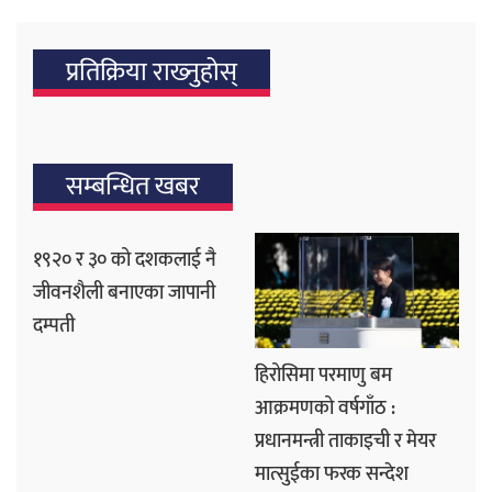
प्रतिक्रिया राख्‍नुहोस्
सम्बन्धित खबर
१९२० र ३० को दशकलाई नै
जीवनशैली बनाएका जापानी
दम्पती
हिरोसिमा परमाणु बम
आक्रमणको वर्षगाँठ :
प्रधानमन्त्री ताकाइची र मेयर
मात्सुईका फरक सन्देश