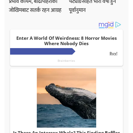
प्रभाव कायमै, बाढीपहिरोको
चट्याङसहित भारी वर्षा हुने
जोखिमबाट सतर्क रहन आग्रह
पूर्वानुमान