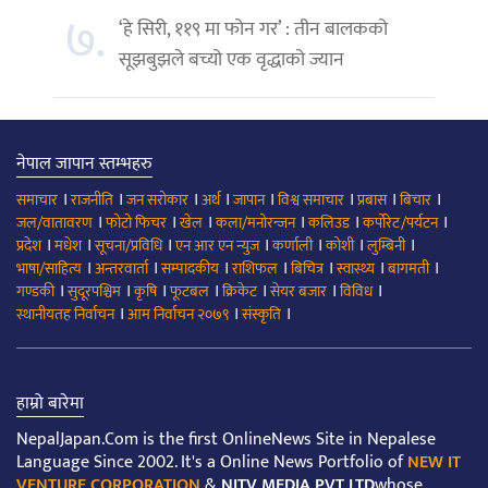
७.
‘हे सिरी, ११९ मा फोन गर’ : तीन बालकको
सूझबुझले बच्यो एक वृद्धाको ज्यान
नेपाल जापान स्तम्भहरु
।
।
।
।
।
।
।
।
समाचार
राजनीति
जन सरोकार
अर्थ
जापान
विश्व समाचार
प्रबास
बिचार
।
।
।
।
।
।
जल/वातावरण
फोटो फिचर
खेल
कला/मनोरन्जन
कलिउड
कर्पोरेट/पर्यटन
।
।
।
।
।
।
।
प्रदेश
मधेश
सूचना/प्रविधि
एन आर एन न्युज
कर्णाली
कोशी
लुम्बिनी
।
।
।
।
।
।
।
भाषा/साहित्य
अन्तरवार्ता
सम्पादकीय
राशिफल
बिचित्र
स्वास्थ्य
बागमती
।
।
।
।
।
।
।
गण्डकी
सुदूरपश्चिम
कृषि
फूटबल
क्रिकेट
सेयर बजार
विविध
।
।
।
स्थानीयतह निर्वाचन
आम निर्वाचन २०७९
संस्कृति
हाम्रो बारेमा
NepalJapan.Com is the first OnlineNews Site in Nepalese
Language Since 2002. It's a Online News Portfolio of
NEW IT
VENTURE CORPORATION
&
NITV MEDIA PVT LTD
whose