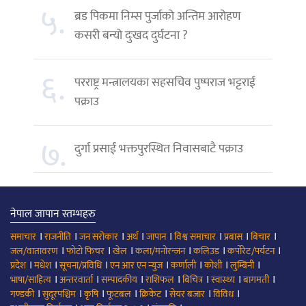
५.
ब्रड पिकमा निम्स पुर्जाको अन्तिम आरोहण
कसरी बन्यो दुःखद दुर्घटना ?
६.
परराष्ट्र मन्त्रालयका सहसचिव पुष्पराज भट्टराई
पक्राउ
७.
दुर्गा प्रसाईं भक्तपुरस्थित निवासबाटै पक्राउ
नेपाल जापान स्तम्भहरु
।
।
।
।
।
।
।
।
समाचार
राजनीति
जन सरोकार
अर्थ
जापान
विश्व समाचार
प्रबास
बिचार
।
।
।
।
।
।
जल/वातावरण
फोटो फिचर
खेल
कला/मनोरन्जन
कलिउड
कर्पोरेट/पर्यटन
।
।
।
।
।
।
।
प्रदेश
मधेश
सूचना/प्रविधि
एन आर एन न्युज
कर्णाली
कोशी
लुम्बिनी
।
।
।
।
।
।
।
भाषा/साहित्य
अन्तरवार्ता
सम्पादकीय
राशिफल
बिचित्र
स्वास्थ्य
बागमती
।
।
।
।
।
।
।
गण्डकी
सुदूरपश्चिम
कृषि
फूटबल
क्रिकेट
सेयर बजार
विविध