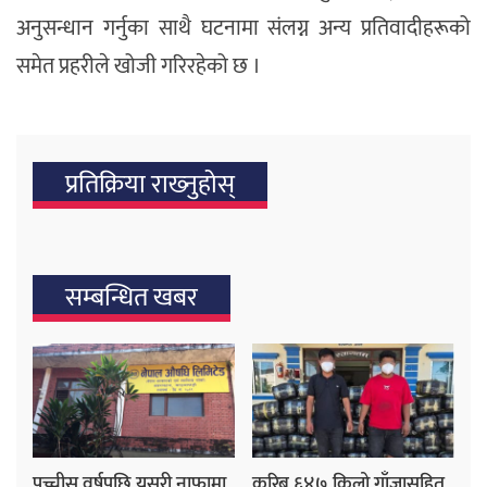
अनुसन्धान गर्नुका साथै घटनामा संलग्न अन्य प्रतिवादीहरूको
समेत प्रहरीले खोजी गरिरहेको छ ।
प्रतिक्रिया राख्‍नुहोस्
सम्बन्धित खबर
पच्चीस वर्षपछि यसरी नाफामा
करिब ६४७ किलो गाँजासहित