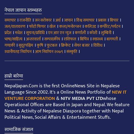
नेपाल जापान स्तम्भहरु
।
।
।
।
।
।
।
।
समाचार
राजनीति
जन सरोकार
अर्थ
जापान
विश्व समाचार
प्रबास
बिचार
।
।
।
।
।
।
जल/वातावरण
फोटो फिचर
खेल
कला/मनोरन्जन
कलिउड
कर्पोरेट/पर्यटन
।
।
।
।
।
।
।
प्रदेश
मधेश
सूचना/प्रविधि
एन आर एन न्युज
कर्णाली
कोशी
लुम्बिनी
।
।
।
।
।
।
।
भाषा/साहित्य
अन्तरवार्ता
सम्पादकीय
राशिफल
बिचित्र
स्वास्थ्य
बागमती
।
।
।
।
।
।
।
गण्डकी
सुदूरपश्चिम
कृषि
फूटबल
क्रिकेट
सेयर बजार
विविध
।
।
।
स्थानीयतह निर्वाचन
आम निर्वाचन २०७९
संस्कृति
हाम्रो बारेमा
NepalJapan.Com is the first OnlineNews Site in Nepalese
Language Since 2002. It's a Online News Portfolio of
NEW IT
VENTURE CORPORATION
&
NITV MEDIA PVT LTD
whose
Operational Offices are Based in Japan and Nepal. We feature
News & Activity of Nepalese Diaspora together with Nepal
Political News, Social Affairs & Entertainment Stuffs.
सामाजिक संजाल