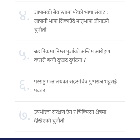
४.
जापानको बेवास्तामा परेको भाषा संकट :
जापानी भाषा सिकाउँदै मातृभाषा जोगाउने
चुनौती
५.
ब्रड पिकमा निम्स पुर्जाको अन्तिम आरोहण
कसरी बन्यो दुःखद दुर्घटना ?
६.
परराष्ट्र मन्त्रालयका सहसचिव पुष्पराज भट्टराई
पक्राउ
७.
उपभोक्ता संरक्षण ऐन र चिकित्सा क्षेत्रमा
देखिएको चुनौती