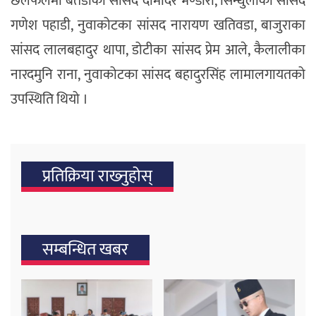
छलफलमा बैतडीका सांसद दामोदर भण्डारी, सिन्धुलीका सांसद
गणेश पहाडी, नुवाकोटका सांसद नारायण खतिवडा, बाजुराका
सांसद लालबहादुर थापा, डोटीका सांसद प्रेम आले, कैलालीका
नारदमुनि राना, नुवाकोटका सांसद बहादुरसिंह लामालगायतको
उपस्थिति थियो ।
प्रतिक्रिया राख्‍नुहोस्
सम्बन्धित खबर