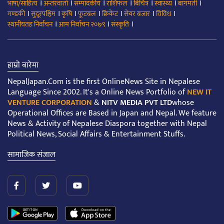
।
।
।
।
।
।
।
भाषा/साहित्य
अन्तरवार्ता
सम्पादकीय
राशिफल
बिचित्र
स्वास्थ्य
बागमती
।
।
।
।
।
।
।
गण्डकी
सुदूरपश्चिम
कृषि
फूटबल
क्रिकेट
सेयर बजार
विविध
।
।
।
स्थानीयतह निर्वाचन
आम निर्वाचन २०७९
संस्कृति
हाम्रो बारेमा
NepalJapan.Com is the first OnlineNews Site in Nepalese
Language Since 2002. It's a Online News Portfolio of
NEW IT
VENTURE CORPORATION
&
NITV MEDIA PVT LTD
whose
Operational Offices are Based in Japan and Nepal. We feature
News & Activity of Nepalese Diaspora together with Nepal
Political News, Social Affairs & Entertainment Stuffs.
सामाजिक संजाल