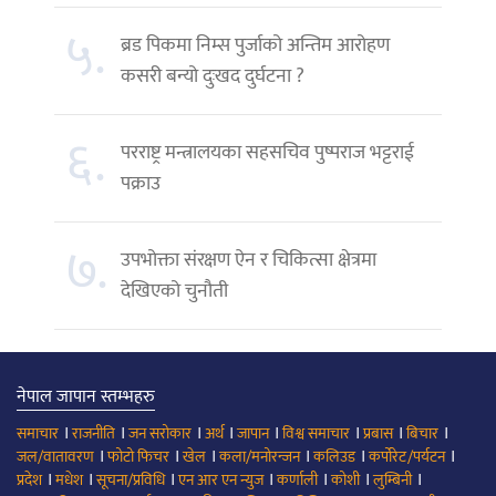
५.
ब्रड पिकमा निम्स पुर्जाको अन्तिम आरोहण
कसरी बन्यो दुःखद दुर्घटना ?
६.
परराष्ट्र मन्त्रालयका सहसचिव पुष्पराज भट्टराई
पक्राउ
७.
उपभोक्ता संरक्षण ऐन र चिकित्सा क्षेत्रमा
देखिएको चुनौती
नेपाल जापान स्तम्भहरु
।
।
।
।
।
।
।
।
समाचार
राजनीति
जन सरोकार
अर्थ
जापान
विश्व समाचार
प्रबास
बिचार
।
।
।
।
।
।
जल/वातावरण
फोटो फिचर
खेल
कला/मनोरन्जन
कलिउड
कर्पोरेट/पर्यटन
।
।
।
।
।
।
।
प्रदेश
मधेश
सूचना/प्रविधि
एन आर एन न्युज
कर्णाली
कोशी
लुम्बिनी