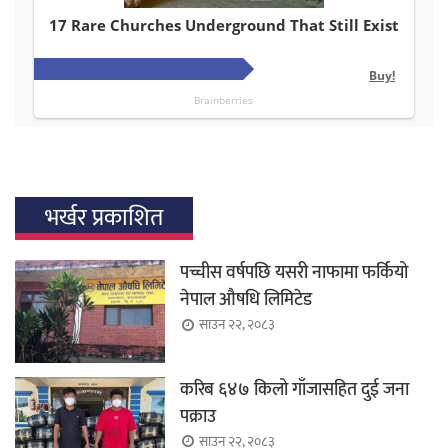
भर्खर प्रकाशित
पच्चीस वर्षपछि यसरी नाफामा फर्कियो
नेपाल औषधि लिमिटेड
साउन २२, २०८३
करिब ६४७ किलो गाँजासहित दुई जना
पक्राउ
साउन २२, २०८३