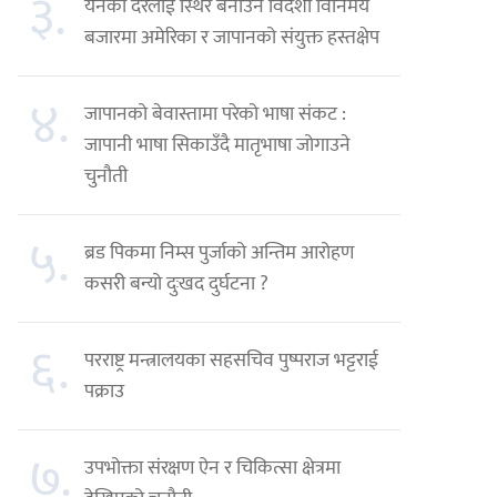
३.
येनको दरलाई स्थिर बनाउन विदेशी विनिमय
बजारमा अमेरिका र जापानको संयुक्त हस्तक्षेप
४.
जापानको बेवास्तामा परेको भाषा संकट :
जापानी भाषा सिकाउँदै मातृभाषा जोगाउने
चुनौती
५.
ब्रड पिकमा निम्स पुर्जाको अन्तिम आरोहण
कसरी बन्यो दुःखद दुर्घटना ?
६.
परराष्ट्र मन्त्रालयका सहसचिव पुष्पराज भट्टराई
पक्राउ
७.
उपभोक्ता संरक्षण ऐन र चिकित्सा क्षेत्रमा