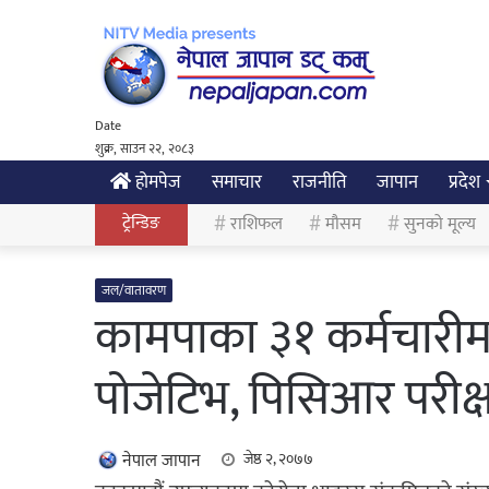
Date
शुक्र, साउन २२, २०८३
होमपेज
समाचार
राजनीति
जापान
प्रदेश
ट्रेन्डिङ
राशिफल
मौसम
सुनको मूल्य
जल/वातावरण
कामपाका ३१ कर्मचारीम
पोजेटिभ, पिसिआर परीक
नेपाल जापान
जेष्ठ २, २०७७