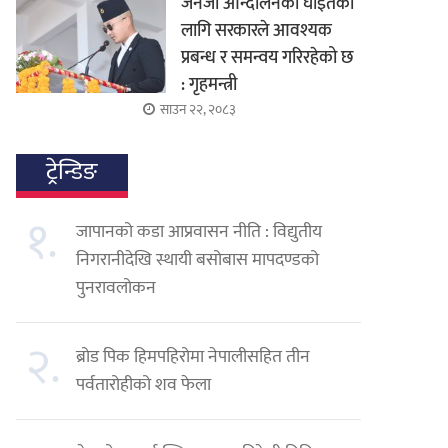
जेनजी आन्दोलनका घाइतेको
लागि सरकारले आवश्यक
प्रबन्ध र समन्वय गरिरहेको छ
: गृहमन्त्री
साउन २२, २०८३
ट्रेन्डिङ
१.
जापानको कडा आप्रवासन नीति : विद्युतीय
निगरानीदेखि स्थायी बसोबास मापदण्डको
पुनरावलोकन
२.
ब्रोड पिक हिमपहिरोमा नेपालीसहित तीन
पर्वतारोहीको शव फेला