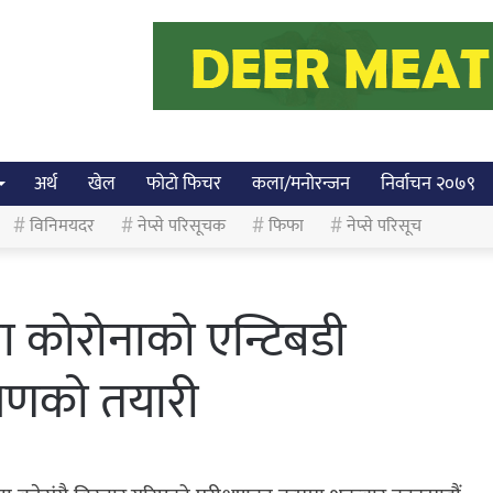
अर्थ
खेल
फोटो फिचर
कला/मनोरन्जन
निर्वाचन २०७९
विनिमयदर
नेप्से परिसूचक
फिफा
नेप्से परिसूच
ा कोरोनाको एन्टिबडी
्षणको तयारी