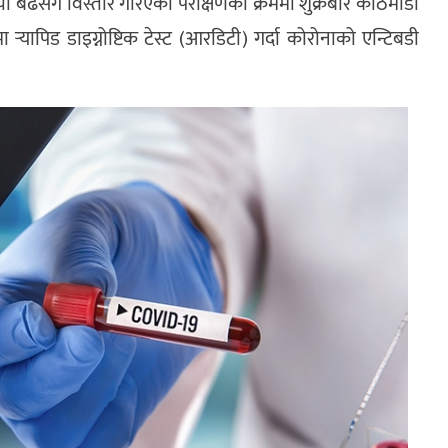
 बढेसंगै विस्तार गरिएको परीक्षणका क्रममा शुक्रबार काठमाडौं
यापिड डाइग्नोष्टिक टेस्ट (आरडिटी) गर्दा कोरोनाको एन्टिबडी