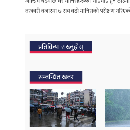
जोखिम बढेपछि धेरै मानिसहरूको भीडभाड हुने ठाउँमा 
तरकारी बजारमा ७ सय बढी मानिसको परीक्षण गरिएको
प्रतिक्रिया राख्‍नुहोस्
सम्बन्धित खबर