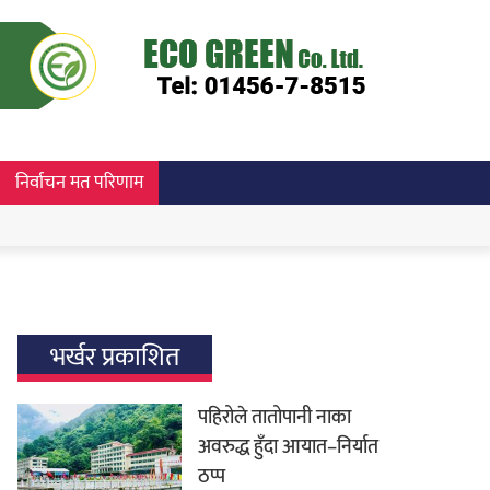
निर्वाचन मत परिणाम
भर्खर प्रकाशित
पहिरोले तातोपानी नाका
अवरुद्ध हुँदा आयात–निर्यात
ठप्प