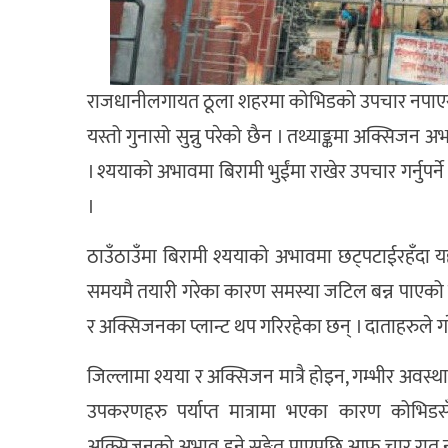
राजधानीलगायत ठूला शहरमा कोभिडको उपचार नपाएर धेरैल
यस्तो गुनासो सुन्नु परेको छैन । तथ्याङ्कमा अक्सिजन
। श्ययाको अभावमा बिरामी भुईंमा राखेर उपचार गर्नुप
।
ठाउँठाउँमा बिरामी श्ययाको अभावमा छट्पटाईरहँदा य
समयमै तयारी गरेका कारण समस्या जटिल बन्न पाएको 
र अक्सिजनका प्लान्ट थप गरिरहेका छन् । दाताहरुले
जिल्लामा श्यया र अक्सिजन मात्रै होइन, गम्भीर अवस्
उपकरणहरु पर्याप्त मात्रामा भएका कारण कोभिड
अक्सिजनको अभाव हुने सङ्केत पाएपछि आफू चार रात नस