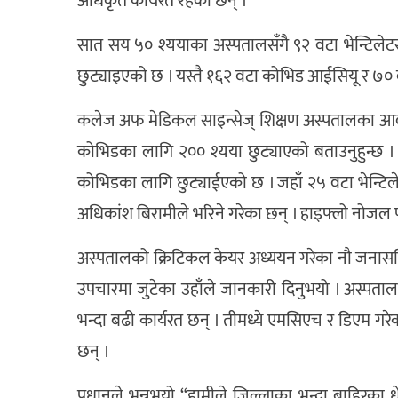
अधिकृत कार्यरत रहेका छन् ।
सात सय ५० श्ययाका अस्पतालसँगै ९२ वटा भेन्टिलेटर 
छुट्याइएको छ । यस्तै १६२ वटा कोभिड आईसियू र ७० व
कलेज अफ मेडिकल साइन्सेज् शिक्षण अस्पतालका आवा
कोभिडका लागि २०० श्यया छुट्याएको बताउनुहुन्छ 
कोभिडका लागि छुट्याईएको छ । जहाँ २५ वटा भेन्टिल
अधिकांश बिरामीले भरिने गरेका छन् । हाइफ्लो नोज
अस्पतालको क्रिटिकल केयर अध्ययन गरेका नौ जनासहित
उपचारमा जुटेका उहाँले जानकारी दिनुभयो । अस्प
भन्दा बढी कार्यरत छन् । तीमध्ये एमसिएच र डिएम गरे
छन् ।
प्रधानले भन्नुभयो “हामीले जिल्लाका भन्दा बाहिरका 