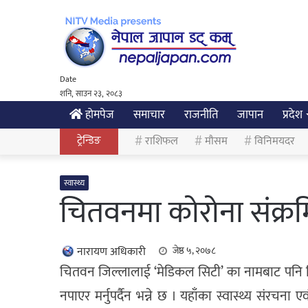
Date
शनि, साउन २३, २०८३
होमपेज
समाचार
राजनीति
जापान
प्रदेश
ट्रेन्डिङ
राशिफल
मौसम
विनिमयदर
स्वास्थ्य
चितवनमा कोरोना संक्र
नारायण अधिकारी
जेष्ठ ५, २०७८
चितवन जिल्लालाई ‘मेडिकल सिटी’ का नामबाट पनि च
नपाएर मर्नुपर्दैन भन्ने छ । यहाँका स्वास्थ्य संरचना