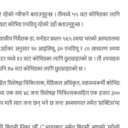
रहेको न्यौपाने बताउनुहुन्छ । तीमध्ये ५५ वटा कोभिडका लागि
टा कोभिड एचडियु रहेको उहाँ बताउनुहुन्छ ।
सीय निर्देशक डा. मनोहर प्रधान ५६५ श्यया भएको अस्पतालमा
। उहाँका अनुसार ९० आइसियू, ३० एचडियू र ८० साधारण श्यया
ेटर मध्ये १२ वटा कोभिडका लागि छुट्याइएको छ । ती श्ययाहरु
ल पनि १७ वटा कोभिडका लागि छुट्याइएको छ ।
 विशेषज्ञ चिकित्सक, मेडिकल अधिकृत, स्वास्थ्यकर्मी कोभिड
तालमा एक सय ४८ जना विशेषज्ञ चिकित्सकसहित एक हजार ३००
का मात्रै सात जना छन् भने छ जना अध्ययनरत समेत ‘प्राक्टिस’मा
धेरै बिरामी हेरेका छौँ ।” भारतबाट समेत बिरामी आएको उहाँको