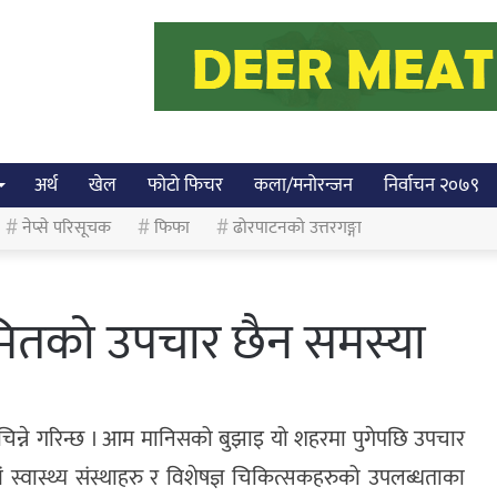
अर्थ
खेल
फोटो फिचर
कला/मनोरन्जन
निर्वाचन २०७९
नेप्से परिसूचक
फिफा
ढोरपाटनको उत्तरगङ्गा
मितको उपचार छैन समस्या
िन्ने गरिन्छ । आम मानिसको बुझाइ यो शहरमा पुगेपछि उपचार
 एवं स्वास्थ्य संस्थाहरु र विशेषज्ञ चिकित्सकहरुको उपलब्धताका