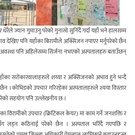
े ज्यान गुमाउनु परेको गुनासो सुनिँदै गर्दा यहाँ भने हालसम्म
 अभाव देखिए पनि यहाँका बिरामीले अक्सिजन नपाएर मर्नुपरेको छैन
र्ने अवस्था पनि अहिलेसम्म सिर्जना नभएको अस्पतालहरु बताउँछन्
हाँका सरोकारवालाहरुले शय्या र अक्सिजनको अभाव हुने भन्दै
छैन । कोभिडको उपचार गरिरहेका अस्पतालहरुले श्यया विस्तार
 गरेको सहयोग पनि उल्लेखनीय छ ।
थाका विरामीको उपचार (क्रिटिकल केयर) मा काम गर्ने जनशक्ति र
सँग लड्न कठिनाई परेको छैन । अस्पताल भरिँदै गएपछि र
ुतेको प्रमुख जिल्ला अधिकारी प्रेमलाल लामिछाने बताउनुहुन्छ