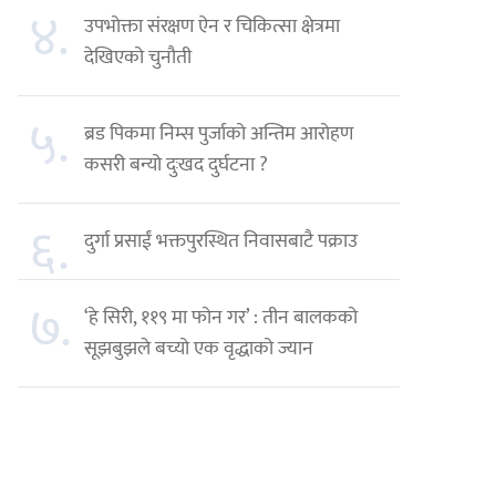
४.
उपभोक्ता संरक्षण ऐन र चिकित्सा क्षेत्रमा
देखिएको चुनौती
५.
ब्रड पिकमा निम्स पुर्जाको अन्तिम आरोहण
कसरी बन्यो दुःखद दुर्घटना ?
६.
दुर्गा प्रसाईं भक्तपुरस्थित निवासबाटै पक्राउ
७.
‘हे सिरी, ११९ मा फोन गर’ : तीन बालकको
सूझबुझले बच्यो एक वृद्धाको ज्यान