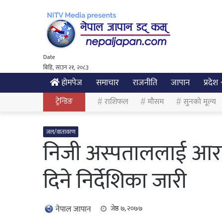
Date
बिहि, साउन २१, २०८३
होमपेज
समाचार
राजनीति
जापान
प्रदेश
ट्रेन्डिङ
राशिफल
मौसम
सुनको मूल्य
जल/वातावरण
निजी अस्पताललाई आरडि
दिने निर्देशिका जारी
नेपाल जापान
जेष्ठ ७, २०७७