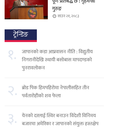
पूर्ण प्रतिबद्ध छ : गृहमन्त्री
गुरुङ
साउन २१, २०८३
ट्रेन्डिङ
१.
जापानको कडा आप्रवासन नीति : विद्युतीय
निगरानीदेखि स्थायी बसोबास मापदण्डको
पुनरावलोकन
२.
ब्रोड पिक हिमपहिरोमा नेपालीसहित तीन
पर्वतारोहीको शव फेला
३.
येनको दरलाई स्थिर बनाउन विदेशी विनिमय
बजारमा अमेरिका र जापानको संयुक्त हस्तक्षेप