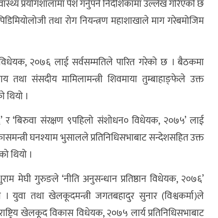
ास्थ्य प्रयोगशालामा पेश गर्नुपर्ने निर्देशिकामा उल्लेख गरिएको छ
इपिडिमियोलोजी तथा रोग नियन्त्रण महाशाखाले माग गरेबमोजिम
वा विधेयक, २०७६ लाई सर्वसम्मतिले पारित गरेको छ । बैठकमा
याय तथा संसदीय मामिलामन्त्री शिवमाया तुम्बाहाङ्फेले उक्त
को थियो ।
’ र ‘बिरुवा संरक्षण ९पहिलो संशोधन० विधेयक, २०७५’ लाई
िकासमन्त्री घनश्याम भुसालले प्रतिनिधिसभाबाट सन्देशसहित उक्त
भएको थियो ।
म मेघी गुरुङले ‘नीति अनुसन्धान प्रतिष्ठान विधेयक, २०७६’
 । युवा तथा खेलकूदमन्त्री जगतबहादुर सुनार (विश्वकर्मा)ले
‘राष्ट्रिय खेलकूद विकास विधेयक, २०७५ लार्य प्रतिनिधिसभाबाट