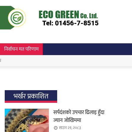
निर्वाचन मत परिणाम
च
भर्खर प्रकाशित
सर्पदंशको उपचार ढिलाइ हुँदा
ज्यान जोखिममा
साउन २१, २०८३