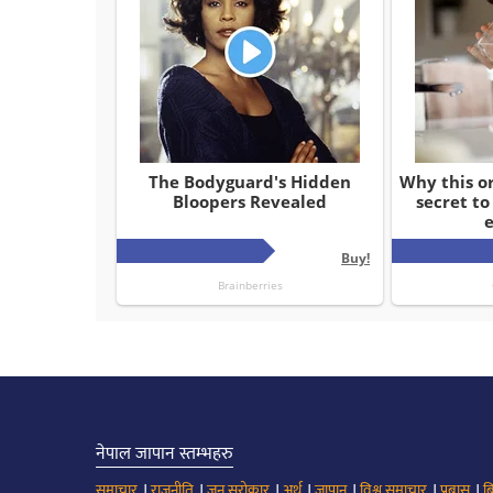
नेपाल जापान स्तम्भहरु
।
।
।
।
।
।
।
समाचार
राजनीति
जन सरोकार
अर्थ
जापान
विश्व समाचार
प्रबास
ब