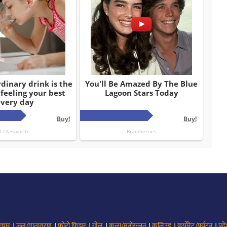
।
।
।
।
।
।
।
िचार
जल/वातावरण
फोटो फिचर
खेल
कला/मनोरन्जन
कलिउड
कर्पोरेट/पर्यटन
प्रद