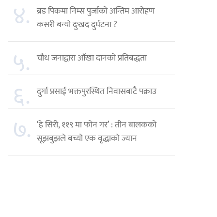
४.
ब्रड पिकमा निम्स पुर्जाको अन्तिम आरोहण
कसरी बन्यो दुःखद दुर्घटना ?
५.
चौध जनाद्वारा आँखा दानको प्रतिबद्धता
६.
दुर्गा प्रसाईं भक्तपुरस्थित निवासबाटै पक्राउ
७.
‘हे सिरी, ११९ मा फोन गर’ : तीन बालकको
सूझबुझले बच्यो एक वृद्धाको ज्यान