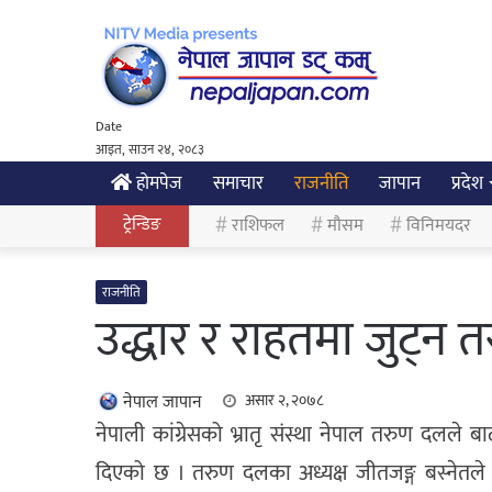
Date
आइत, साउन २४, २०८३
होमपेज
समाचार
राजनीति
जापान
प्रदेश
ट्रेन्डिङ
राशिफल
मौसम
विनिमयदर
राजनीति
उद्धार र राहतमा जुट्न त
नेपाल जापान
असार २, २०७८
नेपाली कांग्रेसको भ्रातृ संस्था नेपाल तरुण दलले ब
दिएको छ । तरुण दलका अध्यक्ष जीतजङ्ग बस्नेतले सब