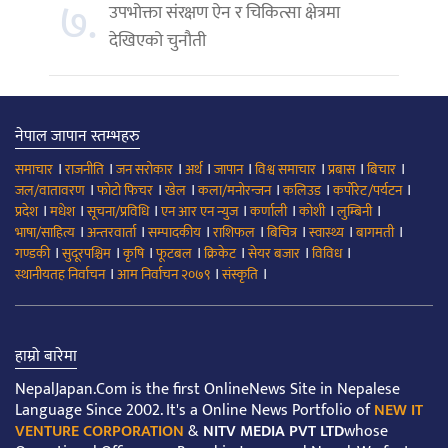
७.
उपभोक्ता संरक्षण ऐन र चिकित्सा क्षेत्रमा
देखिएको चुनौती
नेपाल जापान स्तम्भहरु
।
।
।
।
।
।
।
।
समाचार
राजनीति
जन सरोकार
अर्थ
जापान
विश्व समाचार
प्रबास
बिचार
।
।
।
।
।
।
जल/वातावरण
फोटो फिचर
खेल
कला/मनोरन्जन
कलिउड
कर्पोरेट/पर्यटन
।
।
।
।
।
।
।
प्रदेश
मधेश
सूचना/प्रविधि
एन आर एन न्युज
कर्णाली
कोशी
लुम्बिनी
।
।
।
।
।
।
।
भाषा/साहित्य
अन्तरवार्ता
सम्पादकीय
राशिफल
बिचित्र
स्वास्थ्य
बागमती
।
।
।
।
।
।
।
गण्डकी
सुदूरपश्चिम
कृषि
फूटबल
क्रिकेट
सेयर बजार
विविध
।
।
।
स्थानीयतह निर्वाचन
आम निर्वाचन २०७९
संस्कृति
हाम्रो बारेमा
NepalJapan.Com is the first OnlineNews Site in Nepalese
Language Since 2002. It's a Online News Portfolio of
NEW IT
VENTURE CORPORATION
&
NITV MEDIA PVT LTD
whose