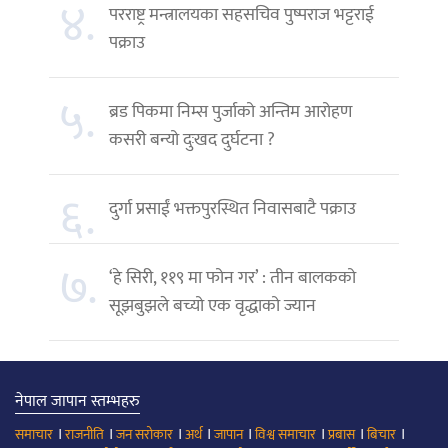
४.
परराष्ट्र मन्त्रालयका सहसचिव पुष्पराज भट्टराई
पक्राउ
५.
ब्रड पिकमा निम्स पुर्जाको अन्तिम आरोहण
कसरी बन्यो दुःखद दुर्घटना ?
६.
दुर्गा प्रसाईं भक्तपुरस्थित निवासबाटै पक्राउ
७.
‘हे सिरी, ११९ मा फोन गर’ : तीन बालकको
सूझबुझले बच्यो एक वृद्धाको ज्यान
नेपाल जापान स्तम्भहरु
।
।
।
।
।
।
।
।
समाचार
राजनीति
जन सरोकार
अर्थ
जापान
विश्व समाचार
प्रबास
बिचार