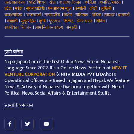
।
।
।
।
।
।
जल/वातावरण
फोटो फिचर
खेल
कला/मनोरन्जन
कलिउड
कर्पोरेट/पर्यटन
।
।
।
।
।
।
।
प्रदेश
मधेश
सूचना/प्रविधि
एन आर एन न्युज
कर्णाली
कोशी
लुम्बिनी
।
।
।
।
।
।
।
भाषा/साहित्य
अन्तरवार्ता
सम्पादकीय
बिशेष
राशिफल
बिचित्र
स्वास्थ्य
बागमती
।
।
।
।
।
।
।
।
गण्डकी
सुदूरपश्चिम
कृषि
फूटबल
क्रिकेट
सेयर बजार
विविध
।
।
।
स्थानीयतह निर्वाचन
आम निर्वाचन २०७९
संस्कृति
हाम्रो बारेमा
NepalJapan.Com is the first OnlineNews Site in Nepalese
Language Since 2002. It's a Online News Portfolio of
NEW IT
VENTURE CORPORATION
&
NITV MEDIA PVT LTD
whose
Operational Offices are Based in Japan and Nepal. We feature
News & Activity of Nepalese Diaspora together with Nepal
Political News, Social Affairs & Entertainment Stuffs.
सामाजिक संजाल