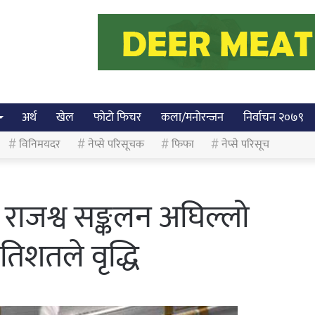
अर्थ
खेल
फोटो फिचर
कला/मनोरन्जन
निर्वाचन २०७९
विनिमयदर
नेप्से परिसूचक
फिफा
नेप्से परिसूच
राजश्व सङ्कलन अघिल्लो
रतिशतले वृद्धि