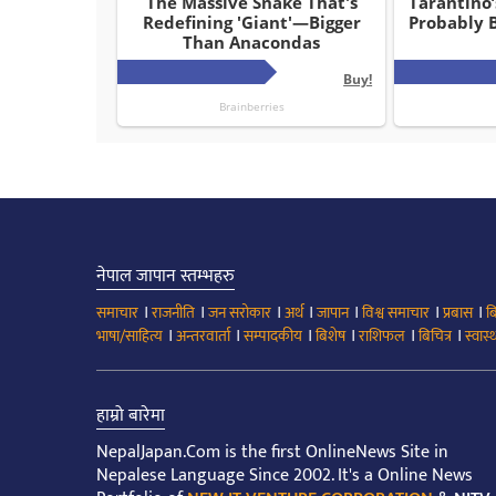
नेपाल जापान स्तम्भहरु
।
।
।
।
।
।
।
समाचार
राजनीति
जन सरोकार
अर्थ
जापान
विश्व समाचार
प्रबास
ब
।
।
।
।
।
।
भाषा/साहित्य
अन्तरवार्ता
सम्पादकीय
बिशेष
राशिफल
बिचित्र
स्वास्थ
हाम्रो बारेमा
NepalJapan.Com is the first OnlineNews Site in
Nepalese Language Since 2002. It's a Online News