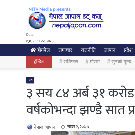
Date
शुक्र, साउन २२, २०८३
होमपेज
समाचार
राजनीति
जापान
प्रदेश
ट्रेन्डिङ
राशिफल
मौसम
सुनको मूल्य
अर्थ
३ सय ८४ अर्ब ३१ करोड 
वर्षकोभन्दा झण्डै सात प्
नेपाल जापान
साउन २, २०७७