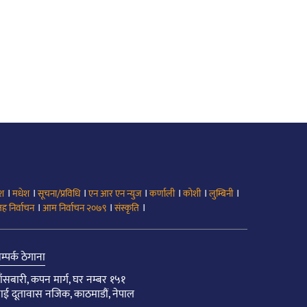
।
।
।
।
।
।
।
ेश
मधेश
सूचना/प्रविधि
एन आर एन न्युज
कर्णाली
कोशी
लुम्बिनी
।
।
।
ह निर्वाचन
आम निर्वाचन २०७९
संस्कृति
म्पर्क ठेगाना
ाँसबारी, कपन मार्ग, घर नम्बर १५१
ाई दूतावास नजिक, काठमाडौं, नेपाल