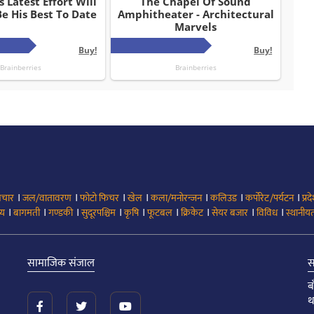
।
।
।
।
।
।
।
िचार
जल/वातावरण
फोटो फिचर
खेल
कला/मनोरन्जन
कलिउड
कर्पोरेट/पर्यटन
प्रद
।
।
।
।
।
।
।
।
।
्य
बागमती
गण्डकी
सुदूरपश्चिम
कृषि
फूटबल
क्रिकेट
सेयर बजार
विविध
स्थानीयत
सामाजिक संजाल
स
ब
थ