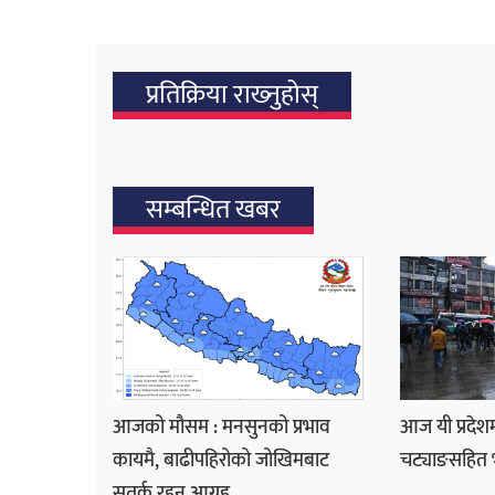
प्रतिक्रिया राख्‍नुहोस्
सम्बन्धित खबर
आजको मौसम : मनसुनको प्रभाव
आज यी प्रदेशम
कायमै, बाढीपहिरोको जोखिमबाट
चट्याङसहित भार
सतर्क रहन आग्रह