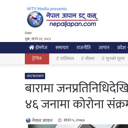
Date
शुक्र, साउन २२, २०८३
होमपेज
समाचार
राजनीति
जापान
प्रदेश
ट्रेन्डिङ
राशिफल
मौसम
सुनको मूल्य
जल/वातावरण
बारामा जनप्रतिनिधिदेखि
४६ जनामा कोरोना संक्
नेपाल जापान
साउन ५, २०७७