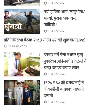
साउन २२, २०८३
नयाँ हाकिम आए, लागूऔषध
भाग्यो; पुराना भए- धन्दा
फर्कियो !
साउन २२, २०८३
प्रतिनिधिसभा बैठक २०८३ साउन २२ गते शुक्रबार (Live)
साउन २२, २०८३
उपचार गर्ने पैसा नभएर मृत्यु
पुकारेका अनिलको डाक्टरले नै
चन्दा उठाएर बचाए ज्यान
साउन २२, २०८३
१९२० र ३० को दशकलाई नै
जीवनशैली बनाएका जापानी
दम्पती
साउन २२, २०८३