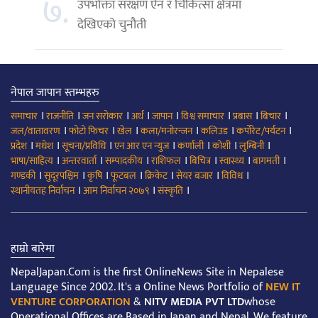
७.
उपभोक्ता संरक्षण ऐन र चिकित्सा क्षेत्रमा
देखिएको चुनौती
नेपाल जापान स्तम्भहरु
।
।
।
।
।
।
।
।
समाचार
राजनीति
जन सरोकार
अर्थ
जापान
विश्व समाचार
प्रबास
बिचार
।
।
।
।
।
।
जल/वातावरण
फोटो फिचर
खेल
कला/मनोरन्जन
कलिउड
कर्पोरेट/पर्यटन
।
।
।
।
।
।
।
प्रदेश
मधेश
सूचना/प्रविधि
एन आर एन न्युज
कर्णाली
कोशी
लुम्बिनी
।
।
।
।
।
।
।
भाषा/साहित्य
अन्तरवार्ता
सम्पादकीय
राशिफल
बिचित्र
स्वास्थ्य
बागमती
।
।
।
।
।
।
।
गण्डकी
सुदूरपश्चिम
कृषि
फूटबल
क्रिकेट
सेयर बजार
विविध
।
।
।
स्थानीयतह निर्वाचन
आम निर्वाचन २०७९
संस्कृति
हाम्रो बारेमा
NepalJapan.Com is the first OnlineNews Site in Nepalese
Language Since 2002. It's a Online News Portfolio of
NEW IT
VENTURE CORPORATION
&
NITV MEDIA PVT LTD
whose
Operational Offices are Based in Japan and Nepal. We feature