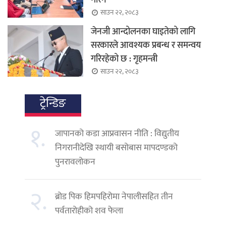
गरिने
साउन २२, २०८३
जेनजी आन्दोलनका घाइतेको लागि
सरकारले आवश्यक प्रबन्ध र समन्वय
गरिरहेको छ : गृहमन्त्री
साउन २२, २०८३
ट्रेन्डिङ
१.
जापानको कडा आप्रवासन नीति : विद्युतीय
निगरानीदेखि स्थायी बसोबास मापदण्डको
पुनरावलोकन
२.
ब्रोड पिक हिमपहिरोमा नेपालीसहित तीन
पर्वतारोहीको शव फेला