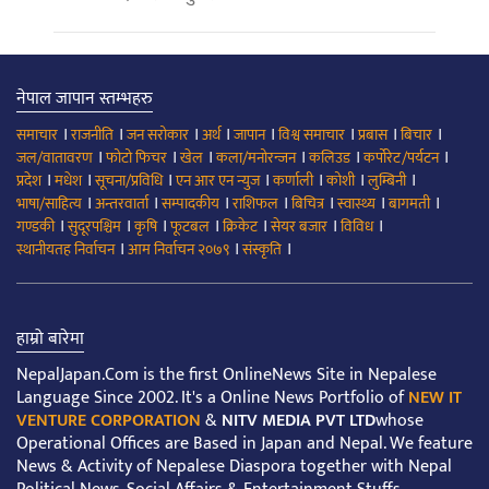
नेपाल जापान स्तम्भहरु
।
।
।
।
।
।
।
।
समाचार
राजनीति
जन सरोकार
अर्थ
जापान
विश्व समाचार
प्रबास
बिचार
।
।
।
।
।
।
जल/वातावरण
फोटो फिचर
खेल
कला/मनोरन्जन
कलिउड
कर्पोरेट/पर्यटन
।
।
।
।
।
।
।
प्रदेश
मधेश
सूचना/प्रविधि
एन आर एन न्युज
कर्णाली
कोशी
लुम्बिनी
।
।
।
।
।
।
।
भाषा/साहित्य
अन्तरवार्ता
सम्पादकीय
राशिफल
बिचित्र
स्वास्थ्य
बागमती
।
।
।
।
।
।
।
गण्डकी
सुदूरपश्चिम
कृषि
फूटबल
क्रिकेट
सेयर बजार
विविध
।
।
।
स्थानीयतह निर्वाचन
आम निर्वाचन २०७९
संस्कृति
हाम्रो बारेमा
NepalJapan.Com is the first OnlineNews Site in Nepalese
Language Since 2002. It's a Online News Portfolio of
NEW IT
VENTURE CORPORATION
&
NITV MEDIA PVT LTD
whose
Operational Offices are Based in Japan and Nepal. We feature
News & Activity of Nepalese Diaspora together with Nepal