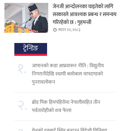
जेनजी आन्दोलनका घाइतेको लागि
सरकारले आवश्यक प्रबन्ध र समन्वय
गरिरहेको छ : गृहमन्त्री
साउन २२, २०८३
ट्रेन्डिङ
१.
जापानको कडा आप्रवासन नीति : विद्युतीय
निगरानीदेखि स्थायी बसोबास मापदण्डको
पुनरावलोकन
२.
ब्रोड पिक हिमपहिरोमा नेपालीसहित तीन
पर्वतारोहीको शव फेला
येनको दरलाई स्थिर बनाउन विदेशी विनिमय