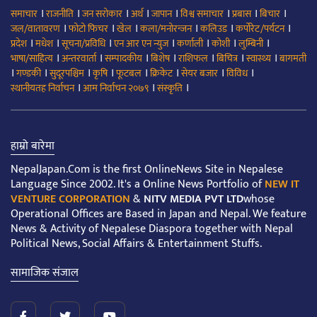
।
।
।
।
।
।
।
।
समाचार
राजनीति
जन सरोकार
अर्थ
जापान
विश्व समाचार
प्रबास
बिचार
।
।
।
।
।
।
जल/वातावरण
फोटो फिचर
खेल
कला/मनोरन्जन
कलिउड
कर्पोरेट/पर्यटन
।
।
।
।
।
।
।
प्रदेश
मधेश
सूचना/प्रविधि
एन आर एन न्युज
कर्णाली
कोशी
लुम्बिनी
।
।
।
।
।
।
।
भाषा/साहित्य
अन्तरवार्ता
सम्पादकीय
बिशेष
राशिफल
बिचित्र
स्वास्थ्य
बागमती
।
।
।
।
।
।
।
।
गण्डकी
सुदूरपश्चिम
कृषि
फूटबल
क्रिकेट
सेयर बजार
विविध
।
।
।
स्थानीयतह निर्वाचन
आम निर्वाचन २०७९
संस्कृति
हाम्रो बारेमा
NepalJapan.Com is the first OnlineNews Site in Nepalese
Language Since 2002. It's a Online News Portfolio of
NEW IT
VENTURE CORPORATION
&
NITV MEDIA PVT LTD
whose
Operational Offices are Based in Japan and Nepal. We feature
News & Activity of Nepalese Diaspora together with Nepal
Political News, Social Affairs & Entertainment Stuffs.
सामाजिक संजाल