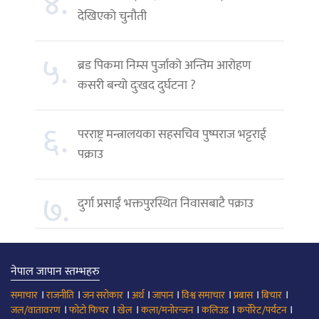
४.
देखिएको चुनौती
५.
ब्रड पिकमा निम्स पुर्जाको अन्तिम आरोहण
कसरी बन्यो दुःखद दुर्घटना ?
६.
परराष्ट्र मन्त्रालयका सहसचिव पुष्पराज भट्टराई
पक्राउ
७.
दुर्गा प्रसाईं भक्तपुरस्थित निवासबाटै पक्राउ
नेपाल जापान स्तम्भहरु
।
।
।
।
।
।
।
।
समाचार
राजनीति
जन सरोकार
अर्थ
जापान
विश्व समाचार
प्रबास
बिचार
।
।
।
।
।
।
जल/वातावरण
फोटो फिचर
खेल
कला/मनोरन्जन
कलिउड
कर्पोरेट/पर्यटन