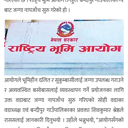
गरिएको छ । राष्ट्रिय भूमि आयोग तनहुँले बन्दीपुर गाउँपालिका–१
बाट जग्गा नापजाँच सुरु गरेको हो ।
आयोगले भूमिहीन दलित र सुकुम्बासीलाई जग्गा उपलब्ध गराउने
र अव्यवस्थित बसोबासलाई व्यवस्थापन गर्ने प्रयोजनका लागि
उक्त वडाबाट जग्गा नापजाँच सुरु गरिएको सोही वडाका
वडाध्यक्ष एवं बन्दीपुर गाउँपालिकाका प्रवक्ता शिवकुमार श्रेष्ठले
राससलाई जानकारी दिनुभयो । उहाँले भन्नुभयो, “आयोगसँगको