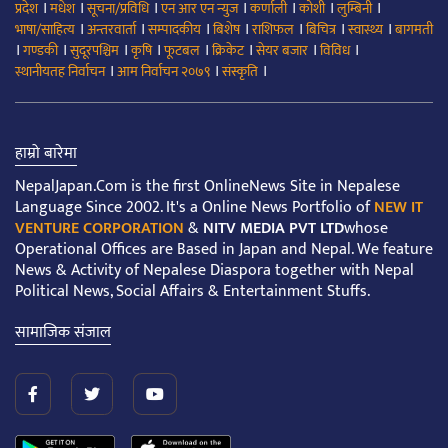
।
।
।
।
।
।
।
प्रदेश
मधेश
सूचना/प्रविधि
एन आर एन न्युज
कर्णाली
कोशी
लुम्बिनी
।
।
।
।
।
।
।
भाषा/साहित्य
अन्तरवार्ता
सम्पादकीय
बिशेष
राशिफल
बिचित्र
स्वास्थ्य
बागमती
।
।
।
।
।
।
।
।
गण्डकी
सुदूरपश्चिम
कृषि
फूटबल
क्रिकेट
सेयर बजार
विविध
।
।
।
स्थानीयतह निर्वाचन
आम निर्वाचन २०७९
संस्कृति
हाम्रो बारेमा
NepalJapan.Com is the first OnlineNews Site in Nepalese
Language Since 2002. It's a Online News Portfolio of
NEW IT
VENTURE CORPORATION
&
NITV MEDIA PVT LTD
whose
Operational Offices are Based in Japan and Nepal. We feature
News & Activity of Nepalese Diaspora together with Nepal
Political News, Social Affairs & Entertainment Stuffs.
सामाजिक संजाल