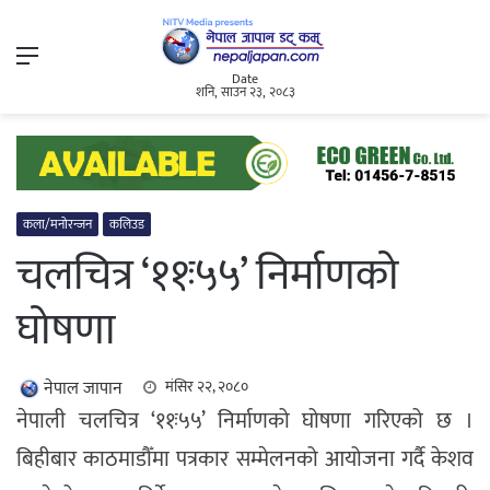
Menu
Date
शनि, साउन २३, २०८३
कला/मनोरन्जन
कलिउड
चलचित्र ‘११ः५५’ निर्माणको
घोषणा
नेपाल जापान
मंसिर २२, २०८०
नेपाली चलचित्र ‘११ः५५’ निर्माणको घोषणा गरिएको छ ।
बिहीबार काठमाडौँमा पत्रकार सम्मेलनको आयोजना गर्दै केशव