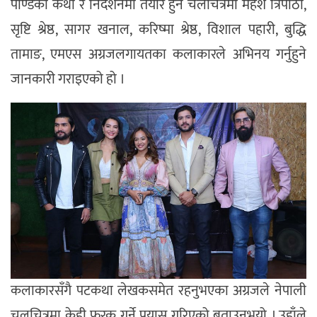
पाण्डेको कथा र निर्देशनमा तयार हुने चलचित्रमा महेश त्रिपाठी,
सृष्टि श्रेष्ठ, सागर खनाल, करिष्मा श्रेष्ठ, विशाल पहारी, बुद्धि
तामाङ, एमएस अग्रजलगायतका कलाकारले अभिनय गर्नुहुने
जानकारी गराइएको हो ।
कलाकारसँगै पटकथा लेखकसमेत रहनुभएका अग्रजले नेपाली
चलचित्रमा केही फरक गर्ने प्रयास गरिएको बताउनुभयो । उहाँले