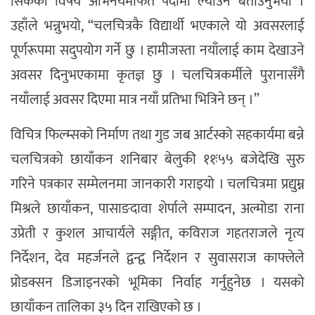
सिकेका विषय अभिनयमार्फत पर्दामा ल्याउने बताउनुभयो ।
उहाँले भन्नुभयो, “चलचित्रकै विद्यार्थी भएकाले यो अवसरलाई
पूर्णरूपमा सदुपयोग गर्ने छु । हामीजस्ता नयाँलाई काम देखाउने
अवसर दिनुभएकामा कृतज्ञ छु । चलचित्रकर्मीले पुरानासँगै
नयाँलाई अवसर दिएमा मात्र नयाँ प्रतिभा भित्रिने छन् ।”
विचित्र फिल्म्सको निर्माण तथा गुड जब आर्टस्को सहकार्यमा बन्ने
चलचित्रको छायाँकन शनिबार बेलुकी ११ः५५ बजेदेखि सुरु
गरिने पत्रकार सम्मेलनमा जानकारी गराइयो । चलचित्रमा प्रद्युम्न
मिश्रले छायाँकन, पासाङदावा शेर्पाले सम्पादन, अल्मोडा राना
उप्रेती र कुशल आचार्यले सङ्गीत, कविराज गहतराजले नृत्य
निर्देशन, देव महर्जनले द्वन्द्व निर्देशन र सुवासराज काफ्लेले
प्रोडक्सन डिजाइनरको भूमिका निर्वाह गर्नुहुनेछ । यसको
छायाँकन तालिका ३५ दिन राखिएको छ ।