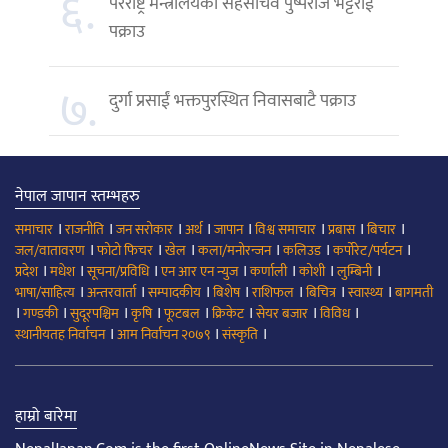
६.
परराष्ट्र मन्त्रालयका सहसचिव पुष्पराज भट्टराई
पक्राउ
७.
दुर्गा प्रसाईं भक्तपुरस्थित निवासबाटै पक्राउ
नेपाल जापान स्तम्भहरु
।
।
।
।
।
।
।
।
समाचार
राजनीति
जन सरोकार
अर्थ
जापान
विश्व समाचार
प्रबास
बिचार
।
।
।
।
।
।
जल/वातावरण
फोटो फिचर
खेल
कला/मनोरन्जन
कलिउड
कर्पोरेट/पर्यटन
।
।
।
।
।
।
।
प्रदेश
मधेश
सूचना/प्रविधि
एन आर एन न्युज
कर्णाली
कोशी
लुम्बिनी
।
।
।
।
।
।
।
भाषा/साहित्य
अन्तरवार्ता
सम्पादकीय
बिशेष
राशिफल
बिचित्र
स्वास्थ्य
बागमती
।
।
।
।
।
।
।
।
गण्डकी
सुदूरपश्चिम
कृषि
फूटबल
क्रिकेट
सेयर बजार
विविध
।
।
।
स्थानीयतह निर्वाचन
आम निर्वाचन २०७९
संस्कृति
हाम्रो बारेमा