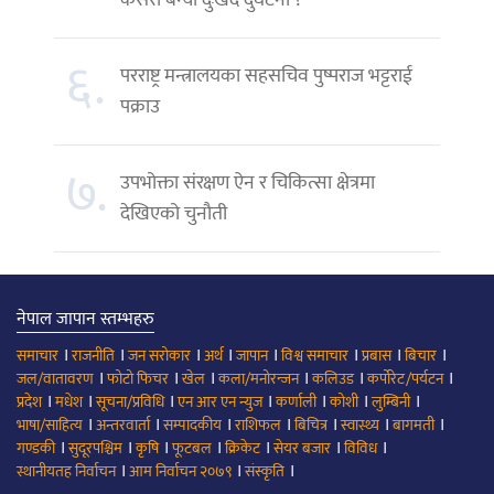
कसरी बन्यो दुःखद दुर्घटना ?
६.
परराष्ट्र मन्त्रालयका सहसचिव पुष्पराज भट्टराई
पक्राउ
७.
उपभोक्ता संरक्षण ऐन र चिकित्सा क्षेत्रमा
देखिएको चुनौती
नेपाल जापान स्तम्भहरु
।
।
।
।
।
।
।
।
समाचार
राजनीति
जन सरोकार
अर्थ
जापान
विश्व समाचार
प्रबास
बिचार
।
।
।
।
।
।
जल/वातावरण
फोटो फिचर
खेल
कला/मनोरन्जन
कलिउड
कर्पोरेट/पर्यटन
।
।
।
।
।
।
।
प्रदेश
मधेश
सूचना/प्रविधि
एन आर एन न्युज
कर्णाली
कोशी
लुम्बिनी
।
।
।
।
।
।
।
भाषा/साहित्य
अन्तरवार्ता
सम्पादकीय
राशिफल
बिचित्र
स्वास्थ्य
बागमती
।
।
।
।
।
।
।
गण्डकी
सुदूरपश्चिम
कृषि
फूटबल
क्रिकेट
सेयर बजार
विविध
।
।
।
स्थानीयतह निर्वाचन
आम निर्वाचन २०७९
संस्कृति