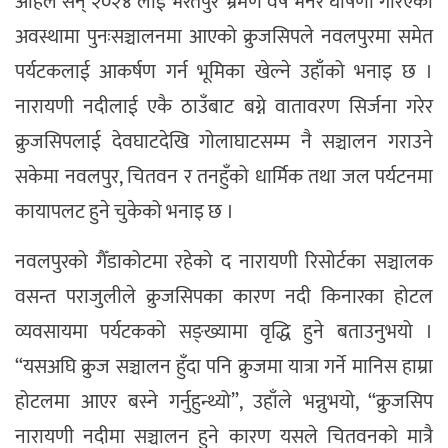
अहिले सन् २०२४ लाई भरतपुर भ्रमण वर्ष भनेर घोषणा गरिएको
अवस्थामा पुनःसञ्चालनमा आएको क्रुजसिपले नवलपुरमा समेत
पर्यटकलाई आकर्षण गर्न भूमिका खेल्ने उहाँको भनाइ छ ।
नारायणी नदीलाई एकै ठाउँबाट बग्ने वातावरण सिर्जना गरेर
क्रुजसिपलाई देवघाटदेखि गोलाघाटसम्म नै सञ्चालन गराउने
सकेमा नवलपुर, चितवन र तनहुँको धार्मिक तथा जल पर्यटनमा
कायापलट हुने चुकेको भनाइ छ ।
नवलपुरको गैँडाकोटमा रहेको द नारायणी रिसोर्टका सञ्चालक
वसन्त पराजुलीले क्रुजसिपका कारण नदी किनारका होटल
व्यवसायमा पर्यटकको सङ्ख्यामा वृद्धि हुने बताउनुभयो ।
“यसअघि क्रुज सञ्चालन हुँदा पनि क्रुजमा यात्रा गर्ने मानिस हाम्रा
होटलमा आएर बस्ने गर्नुहुन्थ्यो”, उहाँले भन्नुभयो, “क्रुजसिप
नारायणी नदीमा सञ्चालन हुने कारण यसले चितवनको मात्रै