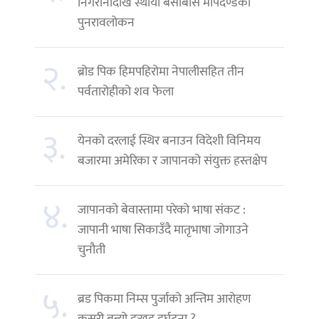
निगरानीदेखि स्थायी बसोबास मापदण्डको
पुनरावलोकन
२.
ब्रोड पिक हिमपहिरोमा नेपालीसहित तीन
पर्वतारोहीको शव फेला
३.
येनको दरलाई स्थिर बनाउन विदेशी विनिमय
बजारमा अमेरिका र जापानको संयुक्त हस्तक्षेप
४.
जापानको बेवास्तामा परेको भाषा संकट :
जापानी भाषा सिकाउँदै मातृभाषा जोगाउने
चुनौती
५.
ब्रड पिकमा निम्स पुर्जाको अन्तिम आरोहण