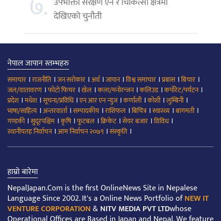
७.
उपभोक्ता संरक्षण ऐन र चिकित्सा क्षेत्रमा
देखिएको चुनौती
नेपाल जापान स्तम्भहरु
।
।
।
।
।
।
।
।
समाचार
राजनीति
जन सरोकार
अर्थ
जापान
विश्व समाचार
प्रबास
बिचार
।
।
।
।
।
।
जल/वातावरण
फोटो फिचर
खेल
कला/मनोरन्जन
कलिउड
कर्पोरेट/पर्यटन
।
।
।
।
।
।
।
प्रदेश
मधेश
सूचना/प्रविधि
एन आर एन न्युज
कर्णाली
कोशी
लुम्बिनी
।
।
।
।
।
।
।
भाषा/साहित्य
अन्तरवार्ता
सम्पादकीय
राशिफल
बिचित्र
स्वास्थ्य
बागमती
।
।
।
।
।
।
।
गण्डकी
सुदूरपश्चिम
कृषि
फूटबल
क्रिकेट
सेयर बजार
विविध
।
।
।
स्थानीयतह निर्वाचन
आम निर्वाचन २०७९
संस्कृति
हाम्रो बारेमा
NepalJapan.Com is the first OnlineNews Site in Nepalese
Language Since 2002. It's a Online News Portfolio of
NEW IT
VENTURE CORPORATION
&
NITV MEDIA PVT LTD
whose
Operational Offices are Based in Japan and Nepal. We feature