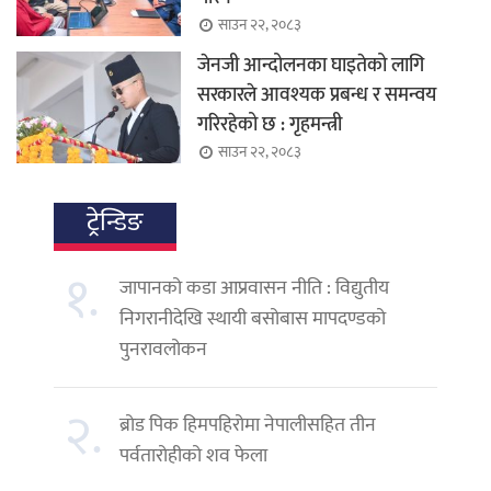
साउन २२, २०८३
जेनजी आन्दोलनका घाइतेको लागि
सरकारले आवश्यक प्रबन्ध र समन्वय
गरिरहेको छ : गृहमन्त्री
साउन २२, २०८३
ट्रेन्डिङ
१.
जापानको कडा आप्रवासन नीति : विद्युतीय
निगरानीदेखि स्थायी बसोबास मापदण्डको
पुनरावलोकन
२.
ब्रोड पिक हिमपहिरोमा नेपालीसहित तीन
पर्वतारोहीको शव फेला