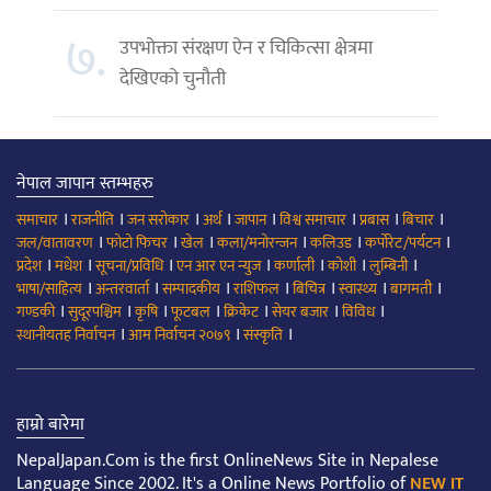
७.
उपभोक्ता संरक्षण ऐन र चिकित्सा क्षेत्रमा
देखिएको चुनौती
नेपाल जापान स्तम्भहरु
।
।
।
।
।
।
।
।
समाचार
राजनीति
जन सरोकार
अर्थ
जापान
विश्व समाचार
प्रबास
बिचार
।
।
।
।
।
।
जल/वातावरण
फोटो फिचर
खेल
कला/मनोरन्जन
कलिउड
कर्पोरेट/पर्यटन
।
।
।
।
।
।
।
प्रदेश
मधेश
सूचना/प्रविधि
एन आर एन न्युज
कर्णाली
कोशी
लुम्बिनी
।
।
।
।
।
।
।
भाषा/साहित्य
अन्तरवार्ता
सम्पादकीय
राशिफल
बिचित्र
स्वास्थ्य
बागमती
।
।
।
।
।
।
।
गण्डकी
सुदूरपश्चिम
कृषि
फूटबल
क्रिकेट
सेयर बजार
विविध
।
।
।
स्थानीयतह निर्वाचन
आम निर्वाचन २०७९
संस्कृति
हाम्रो बारेमा
NepalJapan.Com is the first OnlineNews Site in Nepalese
Language Since 2002. It's a Online News Portfolio of
NEW IT