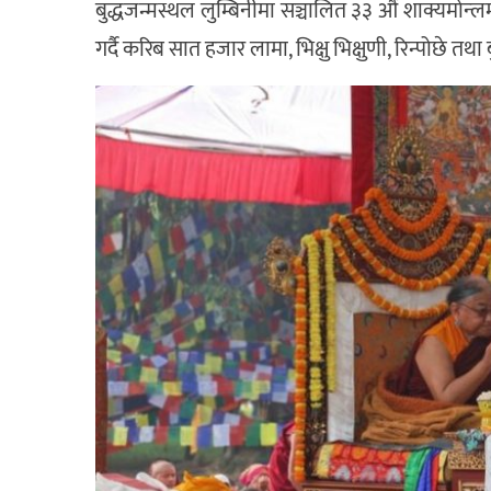
बुद्धजन्मस्थल लुम्बिनीमा सञ्चालित ३३ औँ शाक्यमोन्ल
गर्दै करिब सात हजार लामा, भिक्षु भिक्षुणी, रिन्पोछे तथ