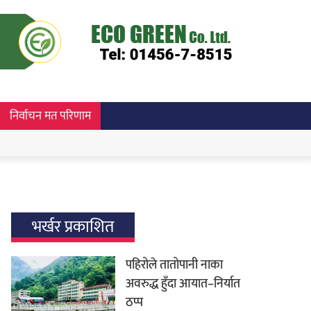
निर्वाचन मत परिणाम
भर्खर प्रकाशित
पहिरोले तातोपानी नाका
अवरुद्ध हुँदा आयात–निर्यात
ठप्प