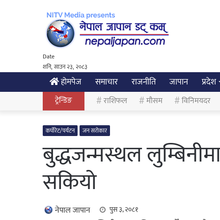
Date
शनि, साउन २३, २०८३
होमपेज
समाचार
राजनीति
जापान
प्रदेश
ट्रेन्डिङ
राशिफल
मौसम
विनिमयदर
कर्पोरेट/पर्यटन
जन सरोकार
बुद्धजन्मस्थल लुम्बिनीम
सकियो
नेपाल जापान
पुस ३, २०८१