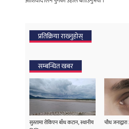
आर्शिवाद लिन पुगेका उहाँले बताउनुभयो ।
प्रतिक्रिया राख्‍नुहोस्
सम्बन्धित खबर
सुस्तामा रोकिएन बाँध कटान, स्थानीय
चौध जनाद्वारा