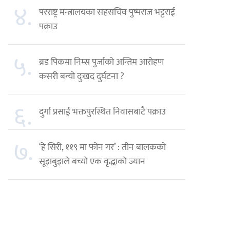
४.
परराष्ट्र मन्त्रालयका सहसचिव पुष्पराज भट्टराई
पक्राउ
५.
ब्रड पिकमा निम्स पुर्जाको अन्तिम आरोहण
कसरी बन्यो दुःखद दुर्घटना ?
६.
दुर्गा प्रसाईं भक्तपुरस्थित निवासबाटै पक्राउ
७.
‘हे सिरी, ११९ मा फोन गर’ : तीन बालकको
सूझबुझले बच्यो एक वृद्धाको ज्यान