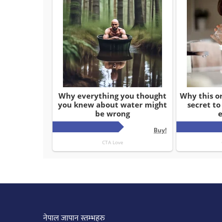
नेपाल जापान स्तम्भहरु