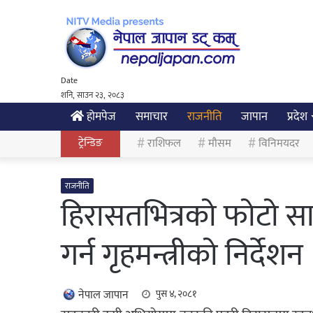
Date
शनि, साउन २३, २०८३
होमपेज
समाचार
राजनीति
जापान
प्रदेश
ट्रेन्डिङ
राशिफल
मौसम
विनिमयदर
राजनीति
हिरासतभित्रको फोटो सा
गर्न गृहमन्त्रीको निर्देशन
नेपाल जापान
पुस ४, २०८१