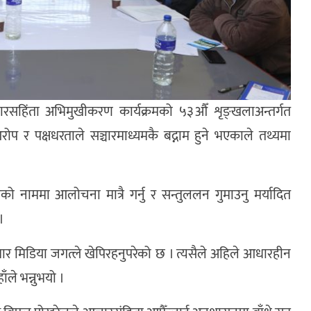
हिंता अभिमुखीकरण कार्यक्रमको ५३औँ शृङ्खलाअन्तर्गत
प र पक्षधरताले सञ्चारमाध्यमकै बद्नाम हुने भएकाले तथ्यमा
नाममा आलोचना मात्रै गर्नु र सन्तुललन गुमाउनु मर्यादित
।
ार मिडिया जगत्ले खेपिरहनुपरेको छ । त्यसैले अहिले आधारहीन
ले भन्नुभयो ।