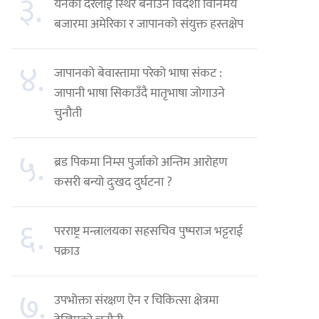
३.
येनको दरलाई स्थिर बनाउन विदेशी विनिमय
बजारमा अमेरिका र जापानको संयुक्त हस्तक्षेप
४.
जापानको बेवास्तामा परेको भाषा संकट :
जापानी भाषा सिकाउँदै मातृभाषा जोगाउने
चुनौती
५.
ब्रड पिकमा निम्स पुर्जाको अन्तिम आरोहण
कसरी बन्यो दुःखद दुर्घटना ?
६.
परराष्ट्र मन्त्रालयका सहसचिव पुष्पराज भट्टराई
पक्राउ
७.
उपभोक्ता संरक्षण ऐन र चिकित्सा क्षेत्रमा