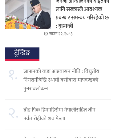
जेनजी आन्दोलनका घाइतेको
लागि सरकारले आवश्यक
प्रबन्ध र समन्वय गरिरहेको छ
: गृहमन्त्री
साउन २२, २०८३
ट्रेन्डिङ
१.
जापानको कडा आप्रवासन नीति : विद्युतीय
निगरानीदेखि स्थायी बसोबास मापदण्डको
पुनरावलोकन
२.
ब्रोड पिक हिमपहिरोमा नेपालीसहित तीन
पर्वतारोहीको शव फेला