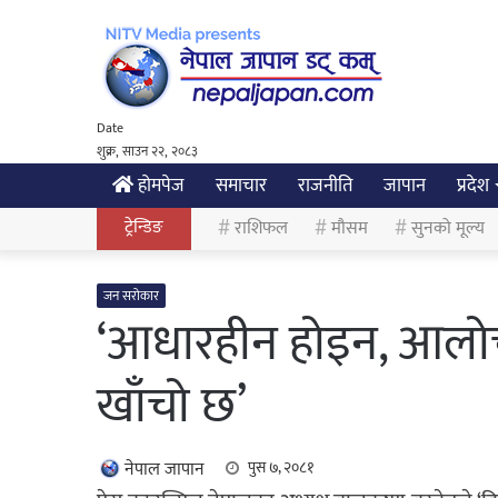
Date
शुक्र, साउन २२, २०८३
होमपेज
समाचार
राजनीति
जापान
प्रदेश
ट्रेन्डिङ
राशिफल
मौसम
सुनको मूल्य
जन सरोकार
‘आधारहीन होइन, आलोच
खाँचो छ’
नेपाल जापान
पुस ७, २०८१