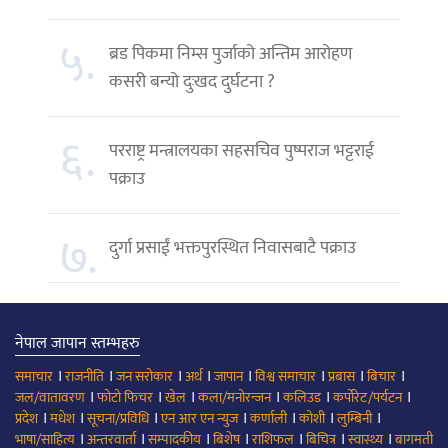
५.
ब्रड पिकमा निम्स पुर्जाको अन्तिम आरोहण
कसरी बन्यो दुःखद दुर्घटना ?
६.
परराष्ट्र मन्त्रालयका सहसचिव पुष्पराज भट्टराई
पक्राउ
७.
दुर्गा प्रसाईं भक्तपुरस्थित निवासबाटै पक्राउ
नेपाल जापान स्तम्भहरु
।
।
।
।
।
।
।
।
समाचार
राजनीति
जन सरोकार
अर्थ
जापान
विश्व समाचार
प्रबास
बिचार
।
।
।
।
।
।
जल/वातावरण
फोटो फिचर
खेल
कला/मनोरन्जन
कलिउड
कर्पोरेट/पर्यटन
।
।
।
।
।
।
।
प्रदेश
मधेश
सूचना/प्रविधि
एन आर एन न्युज
कर्णाली
कोशी
लुम्बिनी
।
।
।
।
।
।
।
भाषा/साहित्य
अन्तरवार्ता
सम्पादकीय
बिशेष
राशिफल
बिचित्र
स्वास्थ्य
बागमती