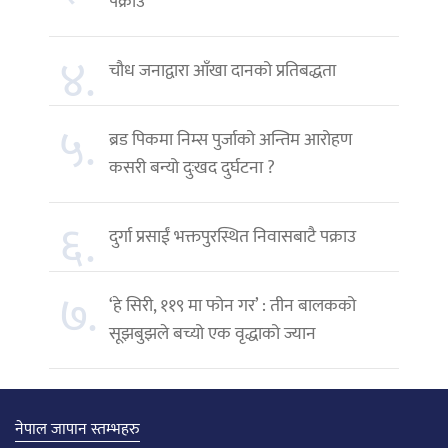
पक्राउ
४.
चौध जनाद्वारा आँखा दानको प्रतिबद्धता
५.
ब्रड पिकमा निम्स पुर्जाको अन्तिम आरोहण
कसरी बन्यो दुःखद दुर्घटना ?
६.
दुर्गा प्रसाईं भक्तपुरस्थित निवासबाटै पक्राउ
७.
‘हे सिरी, ११९ मा फोन गर’ : तीन बालकको
सूझबुझले बच्यो एक वृद्धाको ज्यान
नेपाल जापान स्तम्भहरु