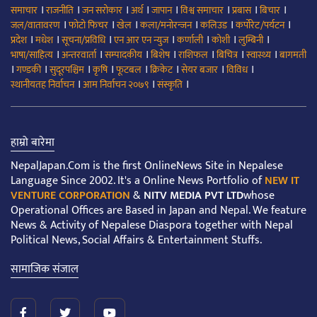
।
।
।
।
।
।
।
।
समाचार
राजनीति
जन सरोकार
अर्थ
जापान
विश्व समाचार
प्रबास
बिचार
।
।
।
।
।
।
जल/वातावरण
फोटो फिचर
खेल
कला/मनोरन्जन
कलिउड
कर्पोरेट/पर्यटन
।
।
।
।
।
।
।
प्रदेश
मधेश
सूचना/प्रविधि
एन आर एन न्युज
कर्णाली
कोशी
लुम्बिनी
।
।
।
।
।
।
।
भाषा/साहित्य
अन्तरवार्ता
सम्पादकीय
बिशेष
राशिफल
बिचित्र
स्वास्थ्य
बागमती
।
।
।
।
।
।
।
।
गण्डकी
सुदूरपश्चिम
कृषि
फूटबल
क्रिकेट
सेयर बजार
विविध
।
।
।
स्थानीयतह निर्वाचन
आम निर्वाचन २०७९
संस्कृति
हाम्रो बारेमा
NepalJapan.Com is the first OnlineNews Site in Nepalese
Language Since 2002. It's a Online News Portfolio of
NEW IT
VENTURE CORPORATION
&
NITV MEDIA PVT LTD
whose
Operational Offices are Based in Japan and Nepal. We feature
News & Activity of Nepalese Diaspora together with Nepal
Political News, Social Affairs & Entertainment Stuffs.
सामाजिक संजाल