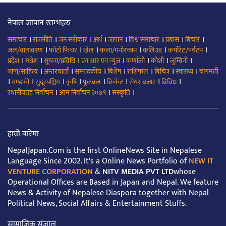
नेपाल जापान स्तम्भहरु
।
।
।
।
।
।
।
।
समाचार
राजनीति
जन सरोकार
अर्थ
जापान
विश्व समाचार
प्रबास
बिचार
।
।
।
।
।
।
जल/वातावरण
फोटो फिचर
खेल
कला/मनोरन्जन
कलिउड
कर्पोरेट/पर्यटन
।
।
।
।
।
।
।
प्रदेश
मधेश
सूचना/प्रविधि
एन आर एन न्युज
कर्णाली
कोशी
लुम्बिनी
।
।
।
।
।
।
।
भाषा/साहित्य
अन्तरवार्ता
सम्पादकीय
बिशेष
राशिफल
बिचित्र
स्वास्थ्य
बागमती
।
।
।
।
।
।
।
।
गण्डकी
सुदूरपश्चिम
कृषि
फूटबल
क्रिकेट
सेयर बजार
विविध
।
।
।
स्थानीयतह निर्वाचन
आम निर्वाचन २०७९
संस्कृति
हाम्रो बारेमा
NepalJapan.Com is the first OnlineNews Site in Nepalese
Language Since 2002. It's a Online News Portfolio of
NEW IT
VENTURE CORPORATION
&
NITV MEDIA PVT LTD
whose
Operational Offices are Based in Japan and Nepal. We feature
News & Activity of Nepalese Diaspora together with Nepal
Political News, Social Affairs & Entertainment Stuffs.
सामाजिक संजाल