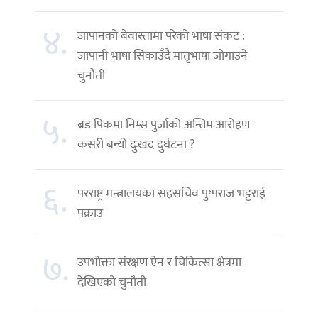
४.
जापानको बेवास्तामा परेको भाषा संकट :
जापानी भाषा सिकाउँदै मातृभाषा जोगाउने
चुनौती
५.
ब्रड पिकमा निम्स पुर्जाको अन्तिम आरोहण
कसरी बन्यो दुःखद दुर्घटना ?
६.
परराष्ट्र मन्त्रालयका सहसचिव पुष्पराज भट्टराई
पक्राउ
७.
उपभोक्ता संरक्षण ऐन र चिकित्सा क्षेत्रमा
देखिएको चुनौती