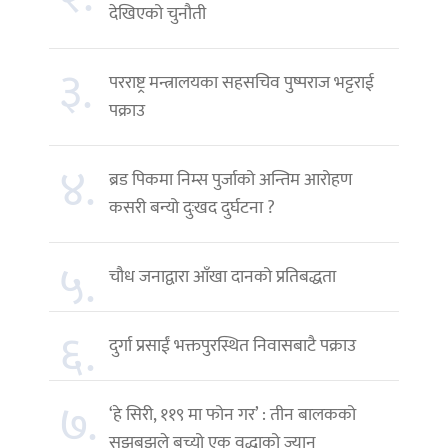
देखिएको चुनौती
३.
परराष्ट्र मन्त्रालयका सहसचिव पुष्पराज भट्टराई
पक्राउ
४.
ब्रड पिकमा निम्स पुर्जाको अन्तिम आरोहण
कसरी बन्यो दुःखद दुर्घटना ?
५.
चौध जनाद्वारा आँखा दानको प्रतिबद्धता
६.
दुर्गा प्रसाईं भक्तपुरस्थित निवासबाटै पक्राउ
७.
‘हे सिरी, ११९ मा फोन गर’ : तीन बालकको
सूझबुझले बच्यो एक वृद्धाको ज्यान