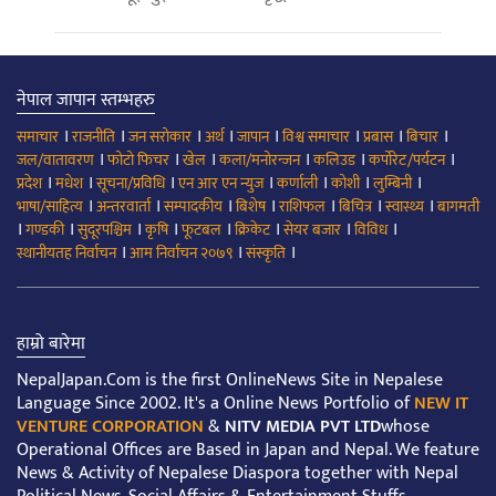
नेपाल जापान स्तम्भहरु
।
।
।
।
।
।
।
।
समाचार
राजनीति
जन सरोकार
अर्थ
जापान
विश्व समाचार
प्रबास
बिचार
।
।
।
।
।
।
जल/वातावरण
फोटो फिचर
खेल
कला/मनोरन्जन
कलिउड
कर्पोरेट/पर्यटन
।
।
।
।
।
।
।
प्रदेश
मधेश
सूचना/प्रविधि
एन आर एन न्युज
कर्णाली
कोशी
लुम्बिनी
।
।
।
।
।
।
।
भाषा/साहित्य
अन्तरवार्ता
सम्पादकीय
बिशेष
राशिफल
बिचित्र
स्वास्थ्य
बागमती
।
।
।
।
।
।
।
।
गण्डकी
सुदूरपश्चिम
कृषि
फूटबल
क्रिकेट
सेयर बजार
विविध
।
।
।
स्थानीयतह निर्वाचन
आम निर्वाचन २०७९
संस्कृति
हाम्रो बारेमा
NepalJapan.Com is the first OnlineNews Site in Nepalese
Language Since 2002. It's a Online News Portfolio of
NEW IT
VENTURE CORPORATION
&
NITV MEDIA PVT LTD
whose
Operational Offices are Based in Japan and Nepal. We feature
News & Activity of Nepalese Diaspora together with Nepal