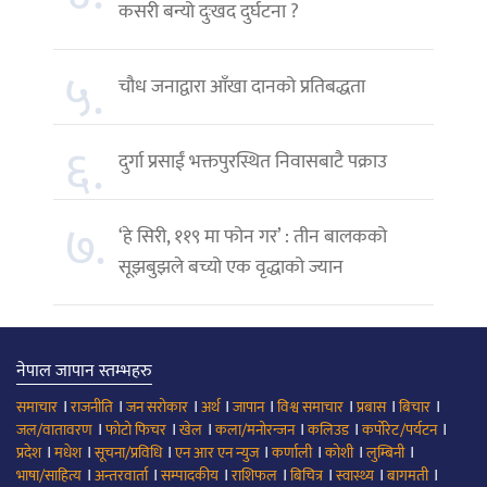
कसरी बन्यो दुःखद दुर्घटना ?
५.
चौध जनाद्वारा आँखा दानको प्रतिबद्धता
६.
दुर्गा प्रसाईं भक्तपुरस्थित निवासबाटै पक्राउ
७.
‘हे सिरी, ११९ मा फोन गर’ : तीन बालकको
सूझबुझले बच्यो एक वृद्धाको ज्यान
नेपाल जापान स्तम्भहरु
।
।
।
।
।
।
।
।
समाचार
राजनीति
जन सरोकार
अर्थ
जापान
विश्व समाचार
प्रबास
बिचार
।
।
।
।
।
।
जल/वातावरण
फोटो फिचर
खेल
कला/मनोरन्जन
कलिउड
कर्पोरेट/पर्यटन
।
।
।
।
।
।
।
प्रदेश
मधेश
सूचना/प्रविधि
एन आर एन न्युज
कर्णाली
कोशी
लुम्बिनी
।
।
।
।
।
।
।
भाषा/साहित्य
अन्तरवार्ता
सम्पादकीय
राशिफल
बिचित्र
स्वास्थ्य
बागमती