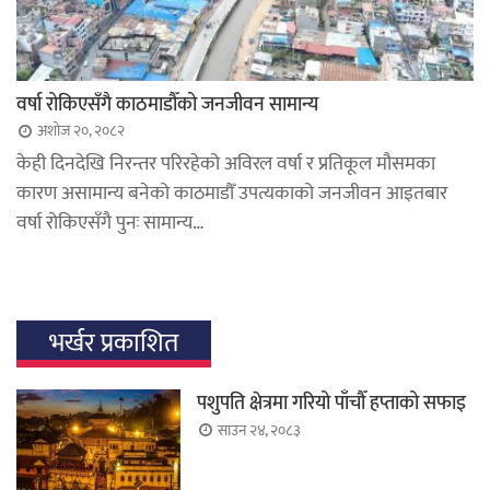
वर्षा रोकिएसँगै काठमाडौँको जनजीवन सामान्य
अशोज २०, २०८२
केही दिनदेखि निरन्तर परिरहेको अविरल वर्षा र प्रतिकूल मौसमका
कारण असामान्य बनेको काठमाडौँ उपत्यकाको जनजीवन आइतबार
वर्षा रोकिएसँगै पुनः सामान्य…
भर्खर प्रकाशित
पशुपति क्षेत्रमा गरियो पाँचौँ हप्ताको सफाइ
साउन २४, २०८३