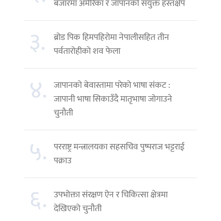
बजारमा अमेरिका र जापानको संयुक्त हस्तक्षेप
३.
ब्रोड पिक हिमपहिरोमा नेपालीसहित तीन
पर्वतारोहीको शव फेला
४.
जापानको बेवास्तामा परेको भाषा संकट :
जापानी भाषा सिकाउँदै मातृभाषा जोगाउने
चुनौती
५.
परराष्ट्र मन्त्रालयका सहसचिव पुष्पराज भट्टराई
पक्राउ
६.
उपभोक्ता संरक्षण ऐन र चिकित्सा क्षेत्रमा
देखिएको चुनौती