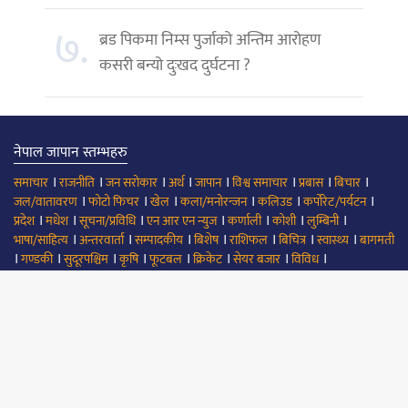
७.
ब्रड पिकमा निम्स पुर्जाको अन्तिम आरोहण
कसरी बन्यो दुःखद दुर्घटना ?
नेपाल जापान स्तम्भहरु
।
।
।
।
।
।
।
।
समाचार
राजनीति
जन सरोकार
अर्थ
जापान
विश्व समाचार
प्रबास
बिचार
।
।
।
।
।
।
जल/वातावरण
फोटो फिचर
खेल
कला/मनोरन्जन
कलिउड
कर्पोरेट/पर्यटन
।
।
।
।
।
।
।
प्रदेश
मधेश
सूचना/प्रविधि
एन आर एन न्युज
कर्णाली
कोशी
लुम्बिनी
।
।
।
।
।
।
।
भाषा/साहित्य
अन्तरवार्ता
सम्पादकीय
बिशेष
राशिफल
बिचित्र
स्वास्थ्य
बागमती
।
।
।
।
।
।
।
।
गण्डकी
सुदूरपश्चिम
कृषि
फूटबल
क्रिकेट
सेयर बजार
विविध
।
।
।
स्थानीयतह निर्वाचन
आम निर्वाचन २०७९
संस्कृति
हाम्रो बारेमा
NepalJapan.Com is the first OnlineNews Site in Nepalese
Language Since 2002. It's a Online News Portfolio of
NEW IT