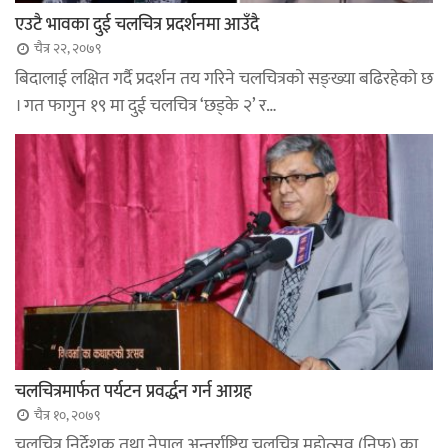
एउटै भावका दुई चलचित्र प्रदर्शनमा आउँदै
चैत्र २२, २०७९
बिदालाई लक्षित गर्दै प्रदर्शन तय गरिने चलचित्रको सङ्ख्या बढिरहेको छ
। गत फागुन १९ मा दुई चलचित्र ‘छड्के २’ र…
चलचित्रमार्फत पर्यटन प्रवर्द्धन गर्न आग्रह
चैत्र १०, २०७९
चलचित्र निर्देशक तथा नेपाल अन्तर्राष्ट्रिय चलचित्र महोत्सव (निफ) का