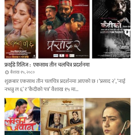
फ्राईडे रिलिज : एकसाथ तीन चलचित्र प्रदर्शनमा
बैशाख १५, २०८०
शुक्रबार एकसाथ तीन चलचित्र प्रदर्शनमा आएको छ । ‘प्रसाद २’, ‘नाई
नभन्नु ल ६’ र ‘कैदीको पत्र’ वैशाख १५ मा…