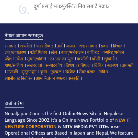
७.
दुर्गा प्रसाईं भक्तपुरस्थित निवासबाटै पक्राउ
नेपाल जापान स्तम्भहरु
।
।
।
।
।
।
।
।
समाचार
राजनीति
जन सरोकार
अर्थ
जापान
विश्व समाचार
प्रबास
बिचार
।
।
।
।
।
।
जल/वातावरण
फोटो फिचर
खेल
कला/मनोरन्जन
कलिउड
कर्पोरेट/पर्यटन
।
।
।
।
।
।
।
प्रदेश
मधेश
सूचना/प्रविधि
एन आर एन न्युज
कर्णाली
कोशी
लुम्बिनी
।
।
।
।
।
।
।
भाषा/साहित्य
अन्तरवार्ता
सम्पादकीय
बिशेष
राशिफल
बिचित्र
स्वास्थ्य
बागमती
।
।
।
।
।
।
।
।
गण्डकी
सुदूरपश्चिम
कृषि
फूटबल
क्रिकेट
सेयर बजार
विविध
।
।
।
स्थानीयतह निर्वाचन
आम निर्वाचन २०७९
संस्कृति
हाम्रो बारेमा
NepalJapan.Com is the first OnlineNews Site in Nepalese
Language Since 2002. It's a Online News Portfolio of
NEW IT
VENTURE CORPORATION
&
NITV MEDIA PVT LTD
whose
Operational Offices are Based in Japan and Nepal. We feature