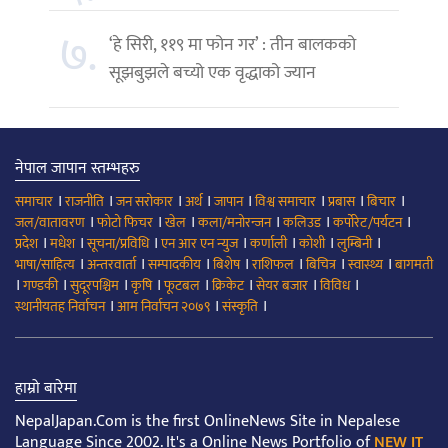
७.
‘हे सिरी, ११९ मा फोन गर’ : तीन बालकको
सूझबुझले बच्यो एक वृद्धाको ज्यान
नेपाल जापान स्तम्भहरु
।
।
।
।
।
।
।
।
समाचार
राजनीति
जन सरोकार
अर्थ
जापान
विश्व समाचार
प्रबास
बिचार
।
।
।
।
।
।
जल/वातावरण
फोटो फिचर
खेल
कला/मनोरन्जन
कलिउड
कर्पोरेट/पर्यटन
।
।
।
।
।
।
।
प्रदेश
मधेश
सूचना/प्रविधि
एन आर एन न्युज
कर्णाली
कोशी
लुम्बिनी
।
।
।
।
।
।
।
भाषा/साहित्य
अन्तरवार्ता
सम्पादकीय
बिशेष
राशिफल
बिचित्र
स्वास्थ्य
बागमती
।
।
।
।
।
।
।
।
गण्डकी
सुदूरपश्चिम
कृषि
फूटबल
क्रिकेट
सेयर बजार
विविध
।
।
।
स्थानीयतह निर्वाचन
आम निर्वाचन २०७९
संस्कृति
हाम्रो बारेमा
NepalJapan.Com is the first OnlineNews Site in Nepalese
Language Since 2002. It's a Online News Portfolio of
NEW IT