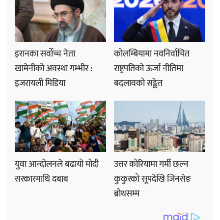
इरानका सर्वोच्च नेता
कोलम्बियामा नवनिर्वाचित
खामेनीको अवस्था गम्भीर :
राष्ट्रपतिको ऊर्जा नीतिमा
इजरायली मिडिया
बदलावको सङ्केत
युवा आन्दोलनले बढायो मोदी
उत्तर कोरियामा गर्मी छल्न
सरकारमाथि दबाब
कुकुरको सूपदेखि जिनसेङ
ब्रोथसम्म