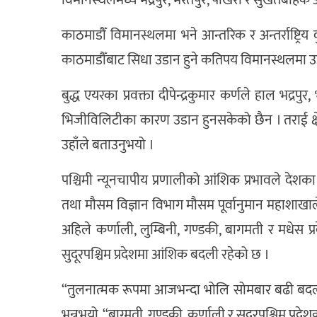
विमानस्थलमध्ये भद्रपुर, भरतपुर, पोखरा र सुर्खेतबाह
काठमाडौँ विमानस्थलमा भने आन्तरिक र अन्तर्राष्ट्र
काठमाडौँबाट सिधा उडान हुने कतिपय विमानस्थलमा
बुद्ध एयरका प्रवक्ता दीपेन्द्रकुमार कर्णले हाल भद्र
भिजीविलिटीका कारण उडान हुनसकेको छैन । तराई क्षेत
उहाँले बताउनुभयो ।
पश्चिमी न्यूनचापीय प्रणालीको आंशिक प्रभावले द
तथा मौसम विज्ञान विभाग मौसम पूर्वानुमान महाशाख
अहिले कर्णाली, लुम्बिनी, गण्डकी, बागमती र मधेस 
सुदूरपश्चिम प्रदेशमा आंशिक बदली रहेको छ ।
“तुलनात्मक रूपमा आजभन्दा भोलि सोमबार बढी बदली 
भन्नुभयो, “बाग्मती, गण्डकी, कर्णाली र सुदूरपश्चिम प्