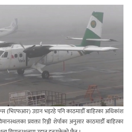
इट रुल्स (भिएफआर) उडान भइरहे पनि काठमाडौँ बाहिरका अधिकांश
नस्थलका प्रवक्ता रिञ्जी शेर्पाका अनुसार काठमाडौँ बाहिरका