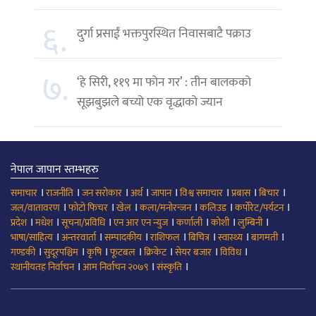
६.
दुर्गा प्रसाईं भक्तपुरस्थित निवासबाटै पक्राउ
७.
‘हे सिरी, ११९ मा फोन गर’ : तीन बालकको
सूझबुझले बच्यो एक वृद्धाको ज्यान
नेपाल जापान स्तम्भहरु
।
।
।
।
।
।
।
।
समाचार
राजनीति
जन सरोकार
अर्थ
जापान
विश्व समाचार
प्रबास
बिचार
।
।
।
।
।
।
जल/वातावरण
फोटो फिचर
खेल
कला/मनोरन्जन
कलिउड
कर्पोरेट/पर्यटन
।
।
।
।
।
।
।
प्रदेश
मधेश
सूचना/प्रविधि
एन आर एन न्युज
कर्णाली
कोशी
लुम्बिनी
।
।
।
।
।
।
।
भाषा/साहित्य
अन्तरवार्ता
सम्पादकीय
राशिफल
बिचित्र
स्वास्थ्य
बागमती
।
।
।
।
।
।
।
गण्डकी
सुदूरपश्चिम
कृषि
फूटबल
क्रिकेट
सेयर बजार
विविध
।
।
।
स्थानीयतह निर्वाचन
आम निर्वाचन २०७९
संस्कृति