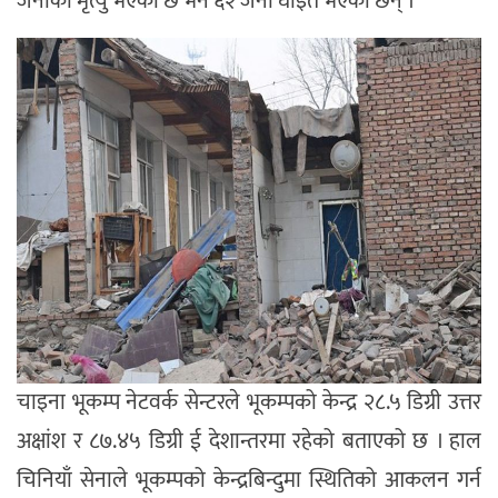
जनाको मृत्यु भएको छ भने ६२ जना घाइते भएका छन् ।
चाइना भूकम्प नेटवर्क सेन्टरले भूकम्पको केन्द्र २८.५ डिग्री उत्तर
अक्षांश र ८७.४५ डिग्री ई देशान्तरमा रहेको बताएको छ । हाल
चिनियाँ सेनाले भूकम्पको केन्द्रबिन्दुमा स्थितिको आकलन गर्न