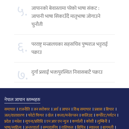
५.
जापानको बेवास्तामा परेको भाषा संकट :
जापानी भाषा सिकाउँदै मातृभाषा जोगाउने
चुनौती
६.
परराष्ट्र मन्त्रालयका सहसचिव पुष्पराज भट्टराई
पक्राउ
७.
दुर्गा प्रसाईं भक्तपुरस्थित निवासबाटै पक्राउ
नेपाल जापान स्तम्भहरु
।
।
।
।
।
।
।
।
समाचार
राजनीति
जन सरोकार
अर्थ
जापान
विश्व समाचार
प्रबास
बिचार
।
।
।
।
।
।
जल/वातावरण
फोटो फिचर
खेल
कला/मनोरन्जन
कलिउड
कर्पोरेट/पर्यटन
।
।
।
।
।
।
।
प्रदेश
मधेश
सूचना/प्रविधि
एन आर एन न्युज
कर्णाली
कोशी
लुम्बिनी
।
।
।
।
।
।
।
भाषा/साहित्य
अन्तरवार्ता
सम्पादकीय
राशिफल
बिचित्र
स्वास्थ्य
बागमती