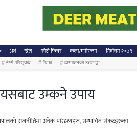
अर्थ
खेल
फोटो फिचर
कला/मनोरन्जन
निर्वाचन २०७९
नेप्से परिसूचक
फिफा
ढोरपाटनको उत्तरगङ्गा
 र यसबाट उम्कने उपाय
ेपालको राजनीतिमा अनेक परिदृश्यहरु, सम्भावित संकटहरुका