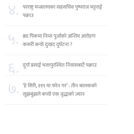
४.
परराष्ट्र मन्त्रालयका सहसचिव पुष्पराज भट्टराई
पक्राउ
५.
ब्रड पिकमा निम्स पुर्जाको अन्तिम आरोहण
कसरी बन्यो दुःखद दुर्घटना ?
६.
दुर्गा प्रसाईं भक्तपुरस्थित निवासबाटै पक्राउ
७.
‘हे सिरी, ११९ मा फोन गर’ : तीन बालकको
सूझबुझले बच्यो एक वृद्धाको ज्यान