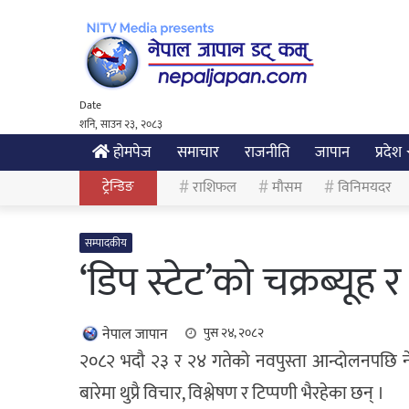
Date
शनि, साउन २३, २०८३
होमपेज
समाचार
राजनीति
जापान
प्रदेश
ट्रेन्डिङ
राशिफल
मौसम
विनिमयदर
सम्पादकीय
‘डिप स्टेट’को चक्रब्यूह
नेपाल जापान
पुस २४, २०८२
२०८२ भदौ २३ र २४ गतेको नवपुस्ता आन्दोलनपछि न
बारेमा थुप्रै विचार, विश्लेषण र टिप्पणी भैरहेका छन् ।