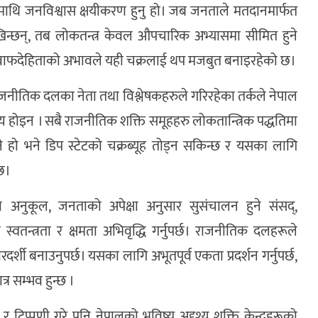
थामाथि जनविश्वास क्षयीकरण हुनु हो। जब जनताले मतदानमार्फत
देखिन्छन्, तब लोकतन्त्र केवल औपचारिक अभ्यासमा सीमित हुने
वाफदेहिताको अभावले यही चक्रलाई थप मजबुत बनाइरहेको छ।
नीतिक दलका नेता तथा विश्लेषकहरुले गरिरहेका तर्कले नेपाल
 सत्य होइन । सबै राजनीतिक शक्ति समूहहरु लोकतान्त्रिक पद्धतिमा
्ने हो भने डिप स्टेटको चक्रब्यूह तोड्न सकिन्छ र यसका लागि
 छ।
कता अनुकूल, जनताको अपेक्षा अनुसार सुसंचालन हुने संसद्,
्वतन्त्रता र क्षमता अभिवृद्धि गर्नुपर्छ। राजनीतिक दलहरूले
ारदर्शी बनाउनुपर्छ। यसका लागि अभूतपूर्व एकता प्रदर्शन गर्नुपर्छ,
्र सम्भव हुन्छ ।
 टिप्पणी गरे पनि नेपालको भविष्य अदृश्य शक्ति केन्द्रहरूको