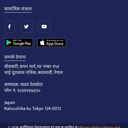
सामाजिक संजाल
सम्पर्क ठेगाना
बाँसबारी, कपन मार्ग, घर नम्बर १५१
थाई दूतावास नजिक, काठमाडौं, नेपाल
सम्पादक: यादव देवकोटा
फोन नं: ९८४१२४७६९०
Japan
Katsushika-ku Tokyo 124-0012
© 2026 सर्वाधिकार नेपालजापान डट् कम् मा सुरक्षित छ ।
Privacy Policy
।
Terms and