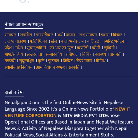
नेपाल जापान स्तम्भहरु
।
।
।
।
।
।
।
।
समाचार
राजनीति
जन सरोकार
अर्थ
जापान
विश्व समाचार
प्रबास
बिचार
।
।
।
।
।
।
जल/वातावरण
फोटो फिचर
खेल
कला/मनोरन्जन
कलिउड
कर्पोरेट/पर्यटन
।
।
।
।
।
।
।
प्रदेश
मधेश
सूचना/प्रविधि
एन आर एन न्युज
कर्णाली
कोशी
लुम्बिनी
।
।
।
।
।
।
।
भाषा/साहित्य
अन्तरवार्ता
सम्पादकीय
राशिफल
बिचित्र
स्वास्थ्य
बागमती
।
।
।
।
।
।
।
गण्डकी
सुदूरपश्चिम
कृषि
फूटबल
क्रिकेट
सेयर बजार
विविध
।
।
।
स्थानीयतह निर्वाचन
आम निर्वाचन २०७९
संस्कृति
हाम्रो बारेमा
NepalJapan.Com is the first OnlineNews Site in Nepalese
Language Since 2002. It's a Online News Portfolio of
NEW IT
VENTURE CORPORATION
&
NITV MEDIA PVT LTD
whose
Operational Offices are Based in Japan and Nepal. We feature
News & Activity of Nepalese Diaspora together with Nepal
Political News, Social Affairs & Entertainment Stuffs.