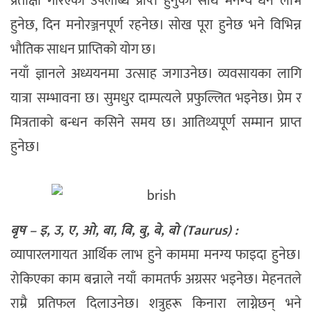
प्रतीक्षा गरिएको उपलब्धि प्राप्त हुनुका साथै मनग्य धन लाभ
हुनेछ, दिन मनोरञ्जनपूर्ण रहनेछ। सोख पूरा हुनेछ भने विभिन्न
भौतिक साधन प्राप्तिको योग छ।
नयाँ ज्ञानले अध्ययनमा उत्साह जगाउनेछ। व्यवसायका लागि
यात्रा सम्भावना छ। सुमधुर दाम्पत्यले प्रफुल्लित भइनेछ। प्रेम र
मित्रताको बन्धन कसिने समय छ। आतिथ्यपूर्ण सम्मान प्राप्त
हुनेछ।
बृष – इ, उ, ए, ओ, बा, बि, बु, बे, बो (Taurus) :
व्यापारलगायत आर्थिक लाभ हुने काममा मनग्य फाइदा हुनेछ।
रोकिएका काम बन्नाले नयाँ कामतर्फ अग्रसर भइनेछ। मेहनतले
राम्रै प्रतिफल दिलाउनेछ। शत्रुहरू किनारा लाग्नेछन् भने