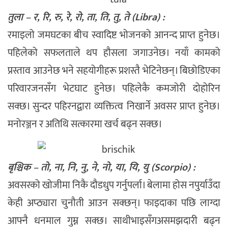
तुला – र, रि, रु, रे, रो, ता, ति, तु, ते (Libra) :
रमाइलो जमघटका बीच स्वादिष्ट भोजनको आनन्द प्राप्त हुनेछ।
पहिलेको सफलताले थप हौसला जगाउनेछ। नयाँ कामको
प्रस्ताव आउनेछ भने सहयोगीहरू प्रशस्तै भेटिनेछन्। बिछोडिएका
परिवारजनसँग भेटघाट हुनेछ। पहिलेकै कमजोरी दोहोरिन
सक्छ। सुन्दर पहिरनद्वारा व्यक्तित्व निखार्ने अवसर प्राप्त हुनेछ।
मनोरञ्जन र अतिथि सत्कारमा खर्च बढ्न सक्छ।
बृश्चिक – तो, ना, नि, नु, ने, नो, या, यि, यु (Scorpio) :
अवसरको खोजीमा निकै दौडधुप गर्नुपर्ला। बेलामा होस नपुर्याउँदा
केही अप्ठ्यारा चुनौती आउन सक्छन्। फाइदाका पछि लाग्दा
आफ्नै धनमाल गुम्न सक्छ। साथीभाइसँगअसमझदारी बढ्न