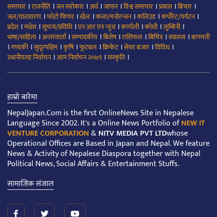
।
।
।
।
।
।
।
।
समाचार
राजनीति
जन सरोकार
अर्थ
जापान
विश्व समाचार
प्रबास
बिचार
।
।
।
।
।
।
जल/वातावरण
फोटो फिचर
खेल
कला/मनोरन्जन
कलिउड
कर्पोरेट/पर्यटन
।
।
।
।
।
।
।
प्रदेश
मधेश
सूचना/प्रविधि
एन आर एन न्युज
कर्णाली
कोशी
लुम्बिनी
।
।
।
।
।
।
।
भाषा/साहित्य
अन्तरवार्ता
सम्पादकीय
बिशेष
राशिफल
बिचित्र
स्वास्थ्य
बागमती
।
।
।
।
।
।
।
।
गण्डकी
सुदूरपश्चिम
कृषि
फूटबल
क्रिकेट
सेयर बजार
विविध
।
।
।
स्थानीयतह निर्वाचन
आम निर्वाचन २०७९
संस्कृति
हाम्रो बारेमा
NepalJapan.Com is the first OnlineNews Site in Nepalese
Language Since 2002. It's a Online News Portfolio of
NEW IT
VENTURE CORPORATION
&
NITV MEDIA PVT LTD
whose
Operational Offices are Based in Japan and Nepal. We feature
News & Activity of Nepalese Diaspora together with Nepal
Political News, Social Affairs & Entertainment Stuffs.
सामाजिक संजाल