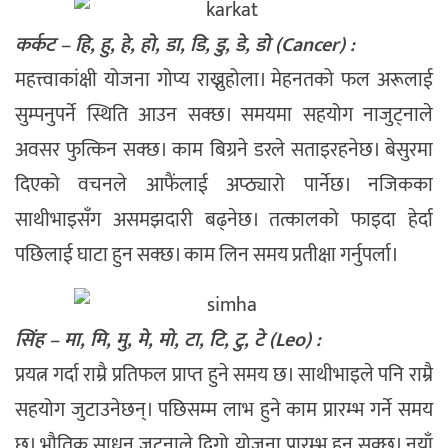
कर्कट – हि, हु, हे, हो, डा, डि, डु, डे, डो (Cancer) :
महत्त्वाकांक्षी योजना गोप्य राख्नुहोला। मेहनतको फल अरूलाई
सुम्पनुपर्ने स्थिति आउन सक्छ। समयमा सहयोग नाजुट्नाले
अवसर फुत्किन सक्छ। काम बिग्रने डरले सताइरहनेछ। बेसुरमा
दिएको वचनले आफैंलाई अप्ठ्यारो पार्नेछ। नजिकका
साथीभाइसँग असमझदारी बढ्नेछ। तत्कालको फाइदा हेर्दा
पछिलाई घाटा हुन सक्छ। काम लिन समय प्रतीक्षा गर्नुपर्ला।
सिंह – मा, मि, मु, मे, मो, टा, टि, टु, टे (Leo) :
प्रयत्न गर्दा राम्रै प्रतिफल प्राप्त हुने समय छ। साथीभाइले पनि राम्रै
सहयोग जुटाउनेछन्। पछिसम्म लाभ हुने काम प्रारम्भ गर्ने समय
छ। भौतिक साधन जुट्नाले दिगो योजना प्रारम्भ हुन सक्छ। नयाँ