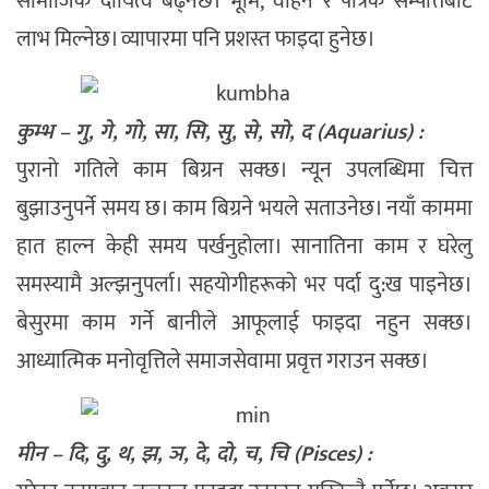
सामाजिक दायित्व बढ्नेछ। भूमि, वाहन र पैत्रिक सम्पत्तिबाट
लाभ मिल्नेछ। व्यापारमा पनि प्रशस्त फाइदा हुनेछ।
कुम्भ – गु, गे, गो, सा, सि, सु, से, सो, द (Aquarius) :
पुरानो गतिले काम बिग्रन सक्छ। न्यून उपलब्धिमा चित्त
बुझाउनुपर्ने समय छ। काम बिग्रने भयले सताउनेछ। नयाँ काममा
हात हाल्न केही समय पर्खनुहोला। सानातिना काम र घरेलु
समस्यामै अल्झनुपर्ला। सहयोगीहरूको भर पर्दा दु:ख पाइनेछ।
बेसुरमा काम गर्ने बानीले आफूलाई फाइदा नहुन सक्छ।
आध्यात्मिक मनोवृत्तिले समाजसेवामा प्रवृत्त गराउन सक्छ।
मीन – दि, दु, थ, झ, ञ, दे, दो, च, चि (Pisces) :