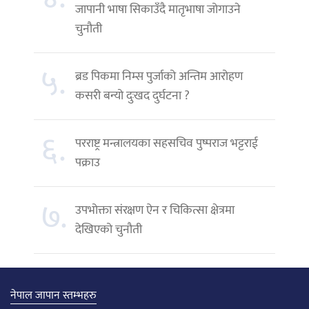
जापानी भाषा सिकाउँदै मातृभाषा जोगाउने
चुनौती
५.
ब्रड पिकमा निम्स पुर्जाको अन्तिम आरोहण
कसरी बन्यो दुःखद दुर्घटना ?
६.
परराष्ट्र मन्त्रालयका सहसचिव पुष्पराज भट्टराई
पक्राउ
७.
उपभोक्ता संरक्षण ऐन र चिकित्सा क्षेत्रमा
देखिएको चुनौती
नेपाल जापान स्तम्भहरु