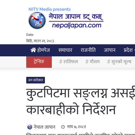
Date
बिहि, साउन २१, २०८३
होमपेज
समाचार
राजनीति
जापान
प्रदेश
ट्रेन्डिङ
राशिफल
मौसम
सुनको मूल्य
जन सरोकार
कुटपिटमा सङ्लग्न असई 
कारबाहीको निर्देशन
नेपाल जापान
माघ ७, २०८१