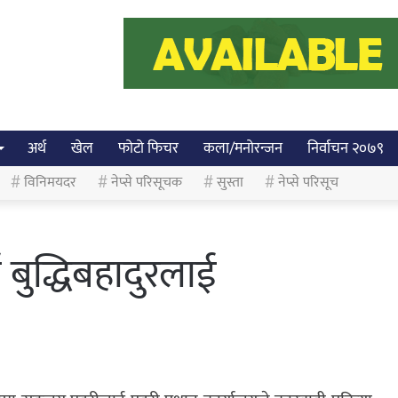
अर्थ
खेल
फोटो फिचर
कला/मनोरन्जन
निर्वाचन २०७९
विनिमयदर
नेप्से परिसूचक
सुस्ता
नेप्से परिसूच
बुद्धिबहादुरलाई