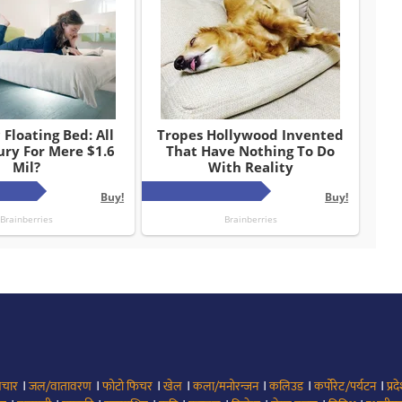
।
।
।
।
।
।
।
िचार
जल/वातावरण
फोटो फिचर
खेल
कला/मनोरन्जन
कलिउड
कर्पोरेट/पर्यटन
प्रद