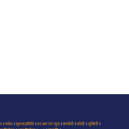
।
।
।
।
।
।
।
ेश
मधेश
सूचना/प्रविधि
एन आर एन न्युज
कर्णाली
कोशी
लुम्बिनी