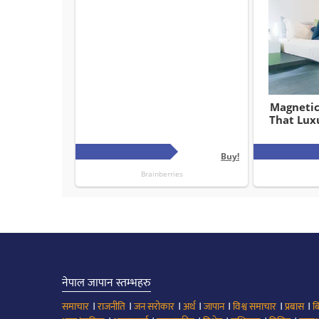
नेपाल जापान स्तम्भहरु
।
।
।
।
।
।
।
समाचार
राजनीति
जन सरोकार
अर्थ
जापान
विश्व समाचार
प्रबास
ब