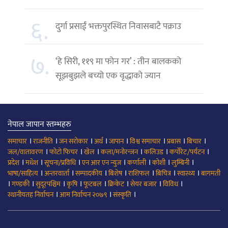
६.
दुर्गा प्रसाईं भक्तपुरस्थित निवासबाटै पक्राउ
७.
‘हे सिरी, ११९ मा फोन गर’ : तीन बालकको
सूझबुझले बच्यो एक वृद्धाको ज्यान
नेपाल जापान स्तम्भहरु
।
।
।
।
।
।
।
।
समाचार
राजनीति
जन सरोकार
अर्थ
जापान
विश्व समाचार
प्रबास
बिचार
।
।
।
।
।
।
जल/वातावरण
फोटो फिचर
खेल
कला/मनोरन्जन
कलिउड
कर्पोरेट/पर्यटन
।
।
।
।
।
।
।
प्रदेश
मधेश
सूचना/प्रविधि
एन आर एन न्युज
कर्णाली
कोशी
लुम्बिनी
।
।
।
।
।
।
।
भाषा/साहित्य
अन्तरवार्ता
सम्पादकीय
बिशेष
राशिफल
बिचित्र
स्वास्थ्य
बागमती
।
।
।
।
।
।
।
।
गण्डकी
सुदूरपश्चिम
कृषि
फूटबल
क्रिकेट
सेयर बजार
विविध
।
।
।
स्थानीयतह निर्वाचन
आम निर्वाचन २०७९
संस्कृति