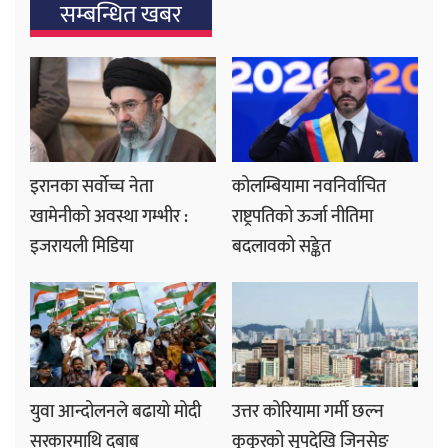
सम्बन्धित खबर
इरानका सर्वोच्च नेता
कोलम्बियामा नवनिर्वाचित
खामेनीको अवस्था गम्भीर :
राष्ट्रपतिको ऊर्जा नीतिमा
इजरायली मिडिया
बदलावको सङ्केत
युवा आन्दोलनले बढायो मोदी
उत्तर कोरियामा गर्मी छल्न
सरकारमाथि दबाब
कुकुरको सूपदेखि जिनसेङ