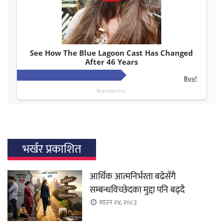
भर्खर प्रकाशित
आर्थिक आत्मनिर्भरता बढेसँगै
सम्बन्धविच्छेदका मुद्दा पनि बढ्दै
साउन २४, २०८३