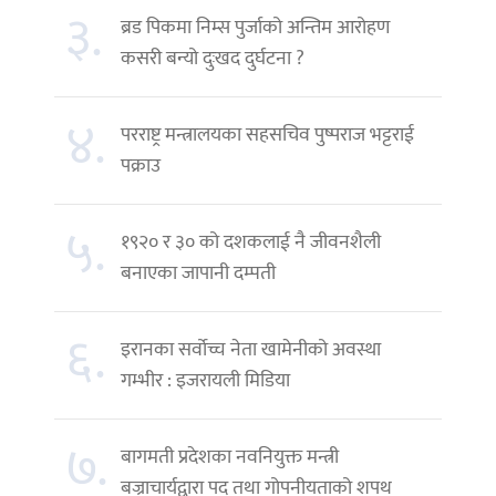
३.
ब्रड पिकमा निम्स पुर्जाको अन्तिम आरोहण
कसरी बन्यो दुःखद दुर्घटना ?
४.
परराष्ट्र मन्त्रालयका सहसचिव पुष्पराज भट्टराई
पक्राउ
५.
१९२० र ३० को दशकलाई नै जीवनशैली
बनाएका जापानी दम्पती
६.
इरानका सर्वोच्च नेता खामेनीको अवस्था
गम्भीर : इजरायली मिडिया
७.
बागमती प्रदेशका नवनियुक्त मन्त्री
बज्राचार्यद्वारा पद तथा गोपनीयताको शपथ