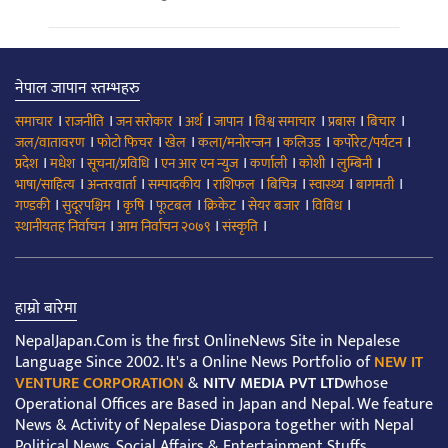
नेपाल जापान स्तम्भहरु
।
।
।
।
।
।
।
।
समाचार
राजनीति
जन सरोकार
अर्थ
जापान
विश्व समाचार
प्रबास
बिचार
।
।
।
।
।
।
जल/वातावरण
फोटो फिचर
खेल
कला/मनोरन्जन
कलिउड
कर्पोरेट/पर्यटन
।
।
।
।
।
।
।
प्रदेश
मधेश
सूचना/प्रविधि
एन आर एन न्युज
कर्णाली
कोशी
लुम्बिनी
।
।
।
।
।
।
।
भाषा/साहित्य
अन्तरवार्ता
सम्पादकीय
राशिफल
बिचित्र
स्वास्थ्य
बागमती
।
।
।
।
।
।
।
गण्डकी
सुदूरपश्चिम
कृषि
फूटबल
क्रिकेट
सेयर बजार
विविध
।
।
।
स्थानीयतह निर्वाचन
आम निर्वाचन २०७९
संस्कृति
हाम्रो बारेमा
NepalJapan.Com is the first OnlineNews Site in Nepalese
Language Since 2002. It's a Online News Portfolio of
NEW IT
VENTURE CORPORATION
&
NITV MEDIA PVT LTD
whose
Operational Offices are Based in Japan and Nepal. We feature
News & Activity of Nepalese Diaspora together with Nepal
Political News, Social Affairs & Entertainment Stuffs.