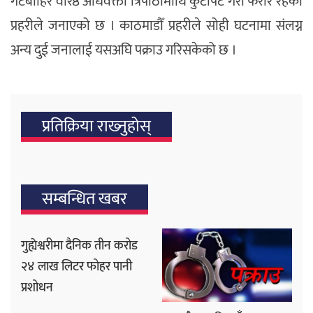
गेटबाहिर वरिष्ठ अधिवक्ता त्रिपाठीमाथि कुटपिट गरी फरार रहेको
प्रहरीले जनाएको छ । काठमाडौँ प्रहरीले सोही घटनामा संलग्न
अन्य दुई जनालाई यसअघि पक्राउ गरिसकेको छ ।
प्रतिक्रिया राख्‍नुहोस्
सम्बन्धित खबर
गुह्येश्वरीमा दैनिक तीन करोड
२४ लाख लिटर फोहर पानी
प्रशोधन