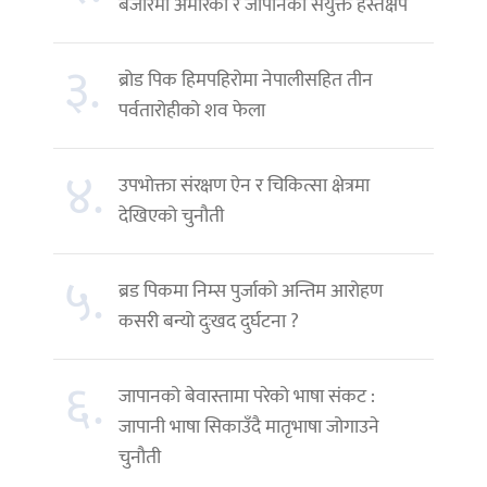
बजारमा अमेरिका र जापानको संयुक्त हस्तक्षेप
३.
ब्रोड पिक हिमपहिरोमा नेपालीसहित तीन
पर्वतारोहीको शव फेला
४.
उपभोक्ता संरक्षण ऐन र चिकित्सा क्षेत्रमा
देखिएको चुनौती
५.
ब्रड पिकमा निम्स पुर्जाको अन्तिम आरोहण
कसरी बन्यो दुःखद दुर्घटना ?
६.
जापानको बेवास्तामा परेको भाषा संकट :
जापानी भाषा सिकाउँदै मातृभाषा जोगाउने
चुनौती