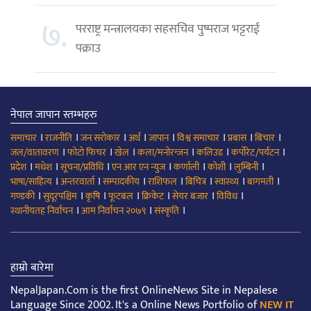
७.
परराष्ट्र मन्त्रालयका सहसचिव पुष्पराज भट्टराई
पक्राउ
नेपाल जापान स्तम्भहरु
।
।
।
।
।
।
।
।
समाचार
राजनीति
जन सरोकार
अर्थ
जापान
विश्व समाचार
प्रबास
बिचार
।
।
।
।
।
।
जल/वातावरण
फोटो फिचर
खेल
कला/मनोरन्जन
कलिउड
कर्पोरेट/पर्यटन
।
।
।
।
।
।
।
प्रदेश
मधेश
सूचना/प्रविधि
एन आर एन न्युज
कर्णाली
कोशी
लुम्बिनी
।
।
।
।
।
।
।
भाषा/साहित्य
अन्तरवार्ता
सम्पादकीय
राशिफल
बिचित्र
स्वास्थ्य
बागमती
।
।
।
।
।
।
।
गण्डकी
सुदूरपश्चिम
कृषि
फूटबल
क्रिकेट
सेयर बजार
विविध
।
।
।
स्थानीयतह निर्वाचन
आम निर्वाचन २०७९
संस्कृति
हाम्रो बारेमा
NepalJapan.Com is the first OnlineNews Site in Nepalese
Language Since 2002. It's a Online News Portfolio of
NEW IT