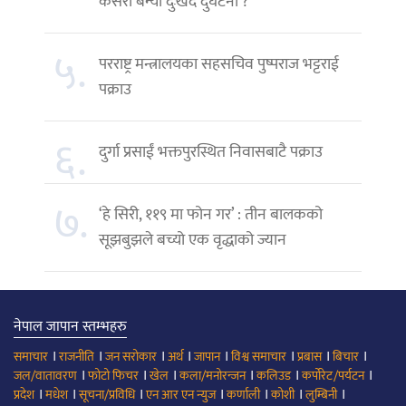
कसरी बन्यो दुःखद दुर्घटना ?
५.
परराष्ट्र मन्त्रालयका सहसचिव पुष्पराज भट्टराई
पक्राउ
६.
दुर्गा प्रसाईं भक्तपुरस्थित निवासबाटै पक्राउ
७.
‘हे सिरी, ११९ मा फोन गर’ : तीन बालकको
सूझबुझले बच्यो एक वृद्धाको ज्यान
नेपाल जापान स्तम्भहरु
।
।
।
।
।
।
।
।
समाचार
राजनीति
जन सरोकार
अर्थ
जापान
विश्व समाचार
प्रबास
बिचार
।
।
।
।
।
।
जल/वातावरण
फोटो फिचर
खेल
कला/मनोरन्जन
कलिउड
कर्पोरेट/पर्यटन
।
।
।
।
।
।
।
प्रदेश
मधेश
सूचना/प्रविधि
एन आर एन न्युज
कर्णाली
कोशी
लुम्बिनी