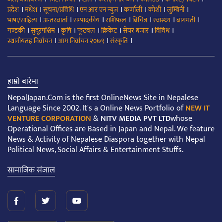
।
।
।
।
।
।
।
प्रदेश
मधेश
सूचना/प्रविधि
एन आर एन न्युज
कर्णाली
कोशी
लुम्बिनी
।
।
।
।
।
।
।
भाषा/साहित्य
अन्तरवार्ता
सम्पादकीय
राशिफल
बिचित्र
स्वास्थ्य
बागमती
।
।
।
।
।
।
।
गण्डकी
सुदूरपश्चिम
कृषि
फूटबल
क्रिकेट
सेयर बजार
विविध
।
।
।
स्थानीयतह निर्वाचन
आम निर्वाचन २०७९
संस्कृति
हाम्रो बारेमा
NepalJapan.Com is the first OnlineNews Site in Nepalese
Language Since 2002. It's a Online News Portfolio of
NEW IT
VENTURE CORPORATION
&
NITV MEDIA PVT LTD
whose
Operational Offices are Based in Japan and Nepal. We feature
News & Activity of Nepalese Diaspora together with Nepal
Political News, Social Affairs & Entertainment Stuffs.
सामाजिक संजाल