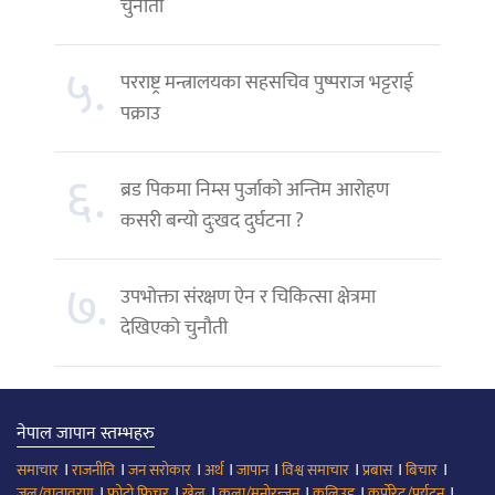
चुनौती
५.
परराष्ट्र मन्त्रालयका सहसचिव पुष्पराज भट्टराई
पक्राउ
६.
ब्रड पिकमा निम्स पुर्जाको अन्तिम आरोहण
कसरी बन्यो दुःखद दुर्घटना ?
७.
उपभोक्ता संरक्षण ऐन र चिकित्सा क्षेत्रमा
देखिएको चुनौती
नेपाल जापान स्तम्भहरु
।
।
।
।
।
।
।
।
समाचार
राजनीति
जन सरोकार
अर्थ
जापान
विश्व समाचार
प्रबास
बिचार
।
।
।
।
।
।
जल/वातावरण
फोटो फिचर
खेल
कला/मनोरन्जन
कलिउड
कर्पोरेट/पर्यटन