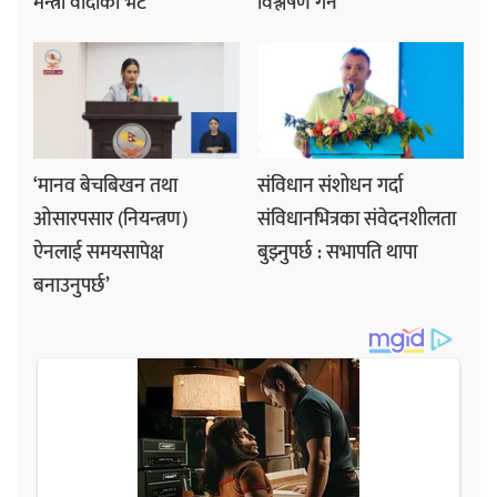
मन्त्री वादीको भेट
विश्लेषण गर्ने
‘मानव बेचबिखन तथा
संविधान संशोधन गर्दा
ओसारपसार (नियन्त्रण)
संविधानभित्रका संवेदनशीलता
ऐनलाई समयसापेक्ष
बुझ्नुपर्छ : सभापति थापा
बनाउनुपर्छ’