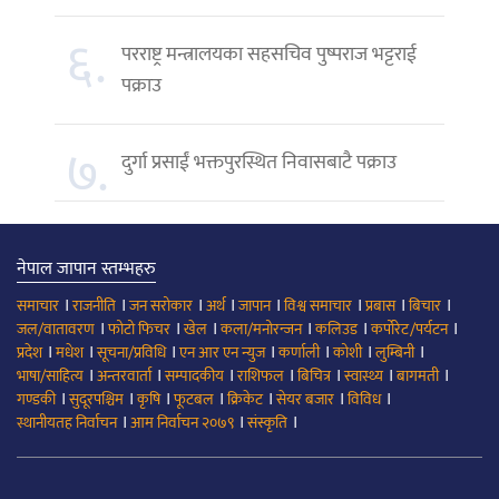
६.
परराष्ट्र मन्त्रालयका सहसचिव पुष्पराज भट्टराई
पक्राउ
७.
दुर्गा प्रसाईं भक्तपुरस्थित निवासबाटै पक्राउ
नेपाल जापान स्तम्भहरु
।
।
।
।
।
।
।
।
समाचार
राजनीति
जन सरोकार
अर्थ
जापान
विश्व समाचार
प्रबास
बिचार
।
।
।
।
।
।
जल/वातावरण
फोटो फिचर
खेल
कला/मनोरन्जन
कलिउड
कर्पोरेट/पर्यटन
।
।
।
।
।
।
।
प्रदेश
मधेश
सूचना/प्रविधि
एन आर एन न्युज
कर्णाली
कोशी
लुम्बिनी
।
।
।
।
।
।
।
भाषा/साहित्य
अन्तरवार्ता
सम्पादकीय
राशिफल
बिचित्र
स्वास्थ्य
बागमती
।
।
।
।
।
।
।
गण्डकी
सुदूरपश्चिम
कृषि
फूटबल
क्रिकेट
सेयर बजार
विविध
।
।
।
स्थानीयतह निर्वाचन
आम निर्वाचन २०७९
संस्कृति