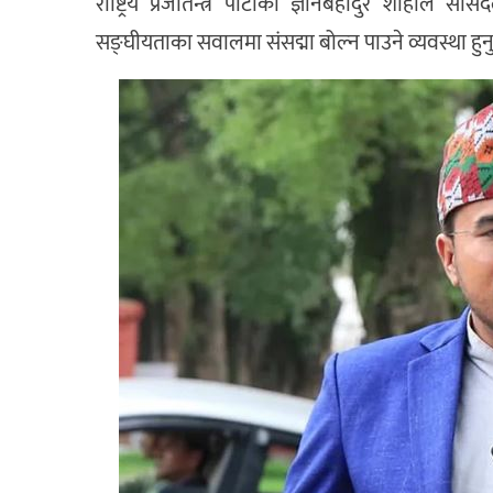
राष्ट्रिय प्रजातन्त्र पार्टीका ज्ञानबहादुर शाहीले स
सङ्घीयताका सवालमा संसद्मा बोल्न पाउने व्यवस्था हुनुप