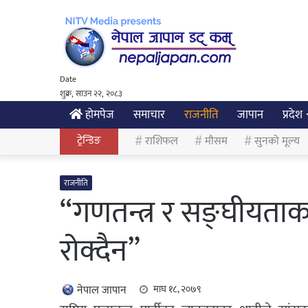
Date
शुक्र, साउन २२, २०८३
होमपेज
समाचार
राजनीति
जापान
प्रदेश
ट्रेन्डिङ
राशिफल
मौसम
सुनको मूल्य
राजनीति
“गणतन्त्र र सङ्घीयता
रोक्दैन”
नेपाल जापान
माघ १८, २०७९