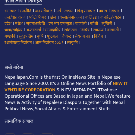
नेपाल जापान स्तम्भहरु
।
।
।
।
।
।
।
।
समाचार
राजनीति
जन सरोकार
अर्थ
जापान
विश्व समाचार
प्रबास
बिचार
।
।
।
।
।
।
जल/वातावरण
फोटो फिचर
खेल
कला/मनोरन्जन
कलिउड
कर्पोरेट/पर्यटन
।
।
।
।
।
।
।
प्रदेश
मधेश
सूचना/प्रविधि
एन आर एन न्युज
कर्णाली
कोशी
लुम्बिनी
।
।
।
।
।
।
।
भाषा/साहित्य
अन्तरवार्ता
सम्पादकीय
राशिफल
बिचित्र
स्वास्थ्य
बागमती
।
।
।
।
।
।
।
गण्डकी
सुदूरपश्चिम
कृषि
फूटबल
क्रिकेट
सेयर बजार
विविध
।
।
।
स्थानीयतह निर्वाचन
आम निर्वाचन २०७९
संस्कृति
हाम्रो बारेमा
NepalJapan.Com is the first OnlineNews Site in Nepalese
Language Since 2002. It's a Online News Portfolio of
NEW IT
VENTURE CORPORATION
&
NITV MEDIA PVT LTD
whose
Operational Offices are Based in Japan and Nepal. We feature
News & Activity of Nepalese Diaspora together with Nepal
Political News, Social Affairs & Entertainment Stuffs.
सामाजिक संजाल