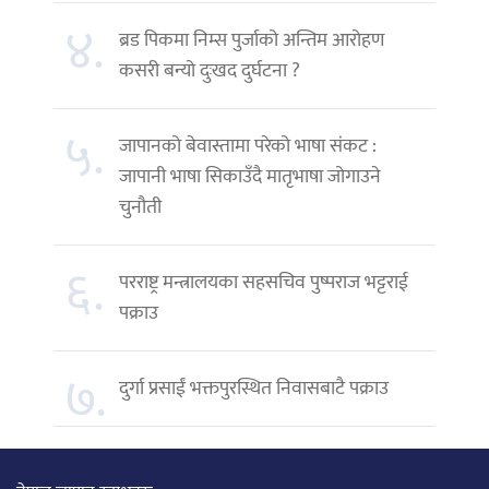
४.
ब्रड पिकमा निम्स पुर्जाको अन्तिम आरोहण
कसरी बन्यो दुःखद दुर्घटना ?
५.
जापानको बेवास्तामा परेको भाषा संकट :
जापानी भाषा सिकाउँदै मातृभाषा जोगाउने
चुनौती
६.
परराष्ट्र मन्त्रालयका सहसचिव पुष्पराज भट्टराई
पक्राउ
७.
दुर्गा प्रसाईं भक्तपुरस्थित निवासबाटै पक्राउ