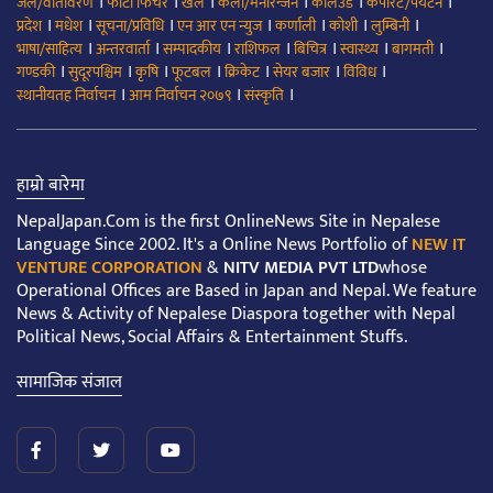
।
।
।
।
।
।
जल/वातावरण
फोटो फिचर
खेल
कला/मनोरन्जन
कलिउड
कर्पोरेट/पर्यटन
।
।
।
।
।
।
।
प्रदेश
मधेश
सूचना/प्रविधि
एन आर एन न्युज
कर्णाली
कोशी
लुम्बिनी
।
।
।
।
।
।
।
भाषा/साहित्य
अन्तरवार्ता
सम्पादकीय
राशिफल
बिचित्र
स्वास्थ्य
बागमती
।
।
।
।
।
।
।
गण्डकी
सुदूरपश्चिम
कृषि
फूटबल
क्रिकेट
सेयर बजार
विविध
।
।
।
स्थानीयतह निर्वाचन
आम निर्वाचन २०७९
संस्कृति
हाम्रो बारेमा
NepalJapan.Com is the first OnlineNews Site in Nepalese
Language Since 2002. It's a Online News Portfolio of
NEW IT
VENTURE CORPORATION
&
NITV MEDIA PVT LTD
whose
Operational Offices are Based in Japan and Nepal. We feature
News & Activity of Nepalese Diaspora together with Nepal
Political News, Social Affairs & Entertainment Stuffs.
सामाजिक संजाल