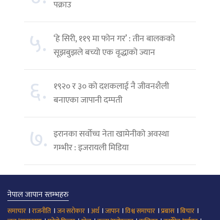
पक्राउ
५.
‘हे सिरी, ११९ मा फोन गर’ : तीन बालकको
सूझबुझले बच्यो एक वृद्धाको ज्यान
६.
१९२० र ३० को दशकलाई नै जीवनशैली
बनाएका जापानी दम्पती
७.
इरानका सर्वोच्च नेता खामेनीको अवस्था
गम्भीर : इजरायली मिडिया
नेपाल जापान स्तम्भहरु
।
।
।
।
।
।
।
।
समाचार
राजनीति
जन सरोकार
अर्थ
जापान
विश्व समाचार
प्रबास
बिचार