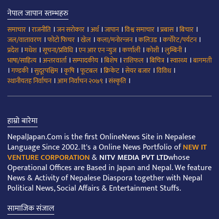
नेपाल जापान स्तम्भहरु
।
।
।
।
।
।
।
।
समाचार
राजनीति
जन सरोकार
अर्थ
जापान
विश्व समाचार
प्रबास
बिचार
।
।
।
।
।
।
जल/वातावरण
फोटो फिचर
खेल
कला/मनोरन्जन
कलिउड
कर्पोरेट/पर्यटन
।
।
।
।
।
।
।
प्रदेश
मधेश
सूचना/प्रविधि
एन आर एन न्युज
कर्णाली
कोशी
लुम्बिनी
।
।
।
।
।
।
।
भाषा/साहित्य
अन्तरवार्ता
सम्पादकीय
बिशेष
राशिफल
बिचित्र
स्वास्थ्य
बागमती
।
।
।
।
।
।
।
।
गण्डकी
सुदूरपश्चिम
कृषि
फूटबल
क्रिकेट
सेयर बजार
विविध
।
।
।
स्थानीयतह निर्वाचन
आम निर्वाचन २०७९
संस्कृति
हाम्रो बारेमा
NepalJapan.Com is the first OnlineNews Site in Nepalese
Language Since 2002. It's a Online News Portfolio of
NEW IT
VENTURE CORPORATION
&
NITV MEDIA PVT LTD
whose
Operational Offices are Based in Japan and Nepal. We feature
News & Activity of Nepalese Diaspora together with Nepal
Political News, Social Affairs & Entertainment Stuffs.
सामाजिक संजाल