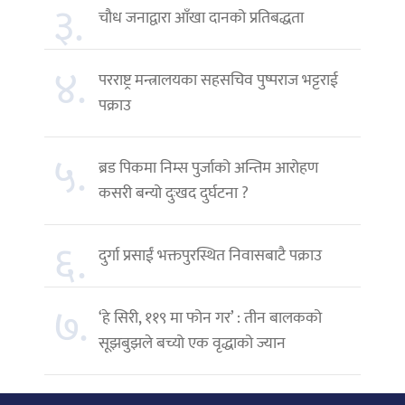
३.
चौध जनाद्वारा आँखा दानको प्रतिबद्धता
४.
परराष्ट्र मन्त्रालयका सहसचिव पुष्पराज भट्टराई
पक्राउ
५.
ब्रड पिकमा निम्स पुर्जाको अन्तिम आरोहण
कसरी बन्यो दुःखद दुर्घटना ?
६.
दुर्गा प्रसाईं भक्तपुरस्थित निवासबाटै पक्राउ
७.
‘हे सिरी, ११९ मा फोन गर’ : तीन बालकको
सूझबुझले बच्यो एक वृद्धाको ज्यान