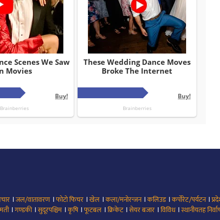
।
।
।
।
।
।
।
िचार
जल/वातावरण
फोटो फिचर
खेल
कला/मनोरन्जन
कलिउड
कर्पोरेट/पर्यटन
प्रद
।
।
।
।
।
।
।
।
मती
गण्डकी
सुदूरपश्चिम
कृषि
फूटबल
क्रिकेट
सेयर बजार
विविध
स्थानीयतह निर्व