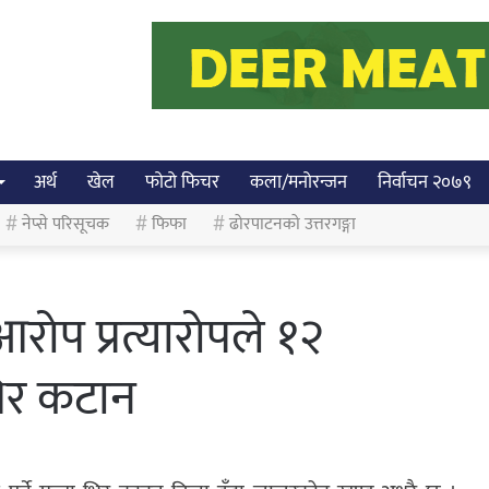
अर्थ
खेल
फोटो फिचर
कला/मनोरन्जन
निर्वाचन २०७९
नेप्से परिसूचक
फिफा
ढोरपाटनको उत्तरगङ्गा
ोप प्रत्यारोपले १२
भिर कटान