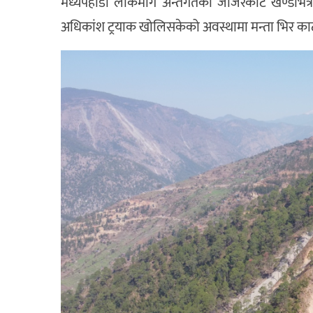
मध्यपहाडी लोकमार्ग अन्तर्गतको जाजरकोट खण्डभित्र
अधिकांश ट्रयाक खोलिसकेको अवस्थामा मन्ता भिर काट