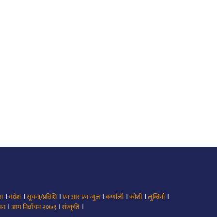
।
।
।
।
।
।
।
ेश
मधेश
सूचना/प्रविधि
एन आर एन न्युज
कर्णाली
कोशी
लुम्बिनी
।
।
।
ाचन
आम निर्वाचन २०७९
संस्कृति