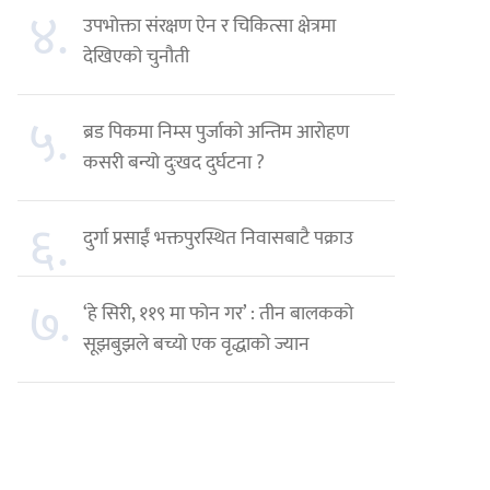
४.
उपभोक्ता संरक्षण ऐन र चिकित्सा क्षेत्रमा
देखिएको चुनौती
५.
ब्रड पिकमा निम्स पुर्जाको अन्तिम आरोहण
कसरी बन्यो दुःखद दुर्घटना ?
६.
दुर्गा प्रसाईं भक्तपुरस्थित निवासबाटै पक्राउ
७.
‘हे सिरी, ११९ मा फोन गर’ : तीन बालकको
सूझबुझले बच्यो एक वृद्धाको ज्यान