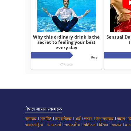
नेपाल जापान स्तम्भहरु
।
।
।
।
।
।
।
समाचार
राजनीति
जन सरोकार
अर्थ
जापान
विश्व समाचार
प्रबास
ब
।
।
।
।
।
।
भाषा/साहित्य
अन्तरवार्ता
सम्पादकीय
राशिफल
बिचित्र
स्वास्थ्य
बाग