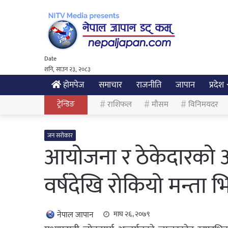
Date
शनि, साउन २३, २०८३
होमपेज
समाचार
राजनीति
जापान
प्रदेश
ट्रेन्डिङ
राशिफल
मौसम
विनिमयदर
जन सरोकार
आयोजना र ठेकेदारको आर
वर्षदेखि रोकियो मन्ता 
नेपाल जापान
माघ २६, २०७९